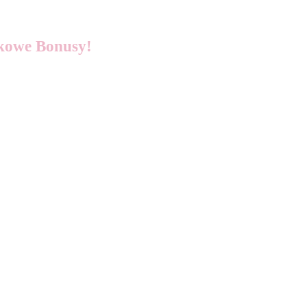
kowe Bonusy!