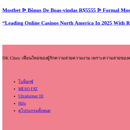
Mostbet ᐉ Bônus De Boas-vindas R$5555 ᐉ Formal Mos
“Leading Online Casinos North America In 2025 With 
DK Clinic เพื่อนใหม่ของผู้รักความสวยความงาม เพราะความสวยของ
โปรแกรมแนะนำ
โบท็อกซ์
MESO FAT
Ultraformer III
Hifu
ดูโปรแกรมทั้งหมด
เวลาเปิด-ปิด