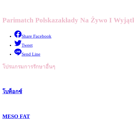
Parimatch Polskazakłady Na Żywo I Wyjąt
Share Facebook
Tweet
Send Line
โปรแกรมการรักษาอื่นๆ
โบท็อกซ์
MESO FAT