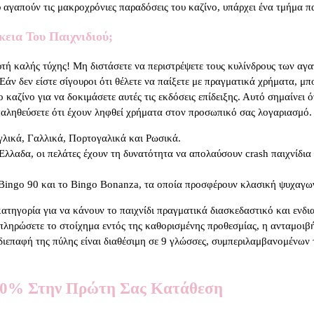
 αγαπούν τις μακροχρόνιες παραδόσεις του καζίνο, υπάρχει ένα τμήμα πα
εια Του Παιχνιδιού;
ρτή καλής τύχης! Μη διστάσετε να περιστρέψετε τους κυλίνδρους των 
ν δεν είστε σίγουροι ότι θέλετε να παίξετε με πραγματικά χρήματα, μπ
 καζίνο για να δοκιμάσετε αυτές τις εκδόσεις επίδειξης. Αυτό σημαίνει ότ
επαληθεύσετε ότι έχουν ληφθεί χρήματα στον προσωπικό σας λογαριασμό.
γλικά, Γαλλικά, Πορτογαλικά και Ρωσικά.
λλαδα, οι πελάτες έχουν τη δυνατότητα να απολαύσουν crash παιχνίδια μ
ο Bingo 90 και το Bingo Bonanza, τα οποία προσφέρουν κλασική ψυχαγωγ
ατηγορία για να κάνουν το παιχνίδι πραγματικά διασκεδαστικό και ενδια
κπληρώσετε το στοίχημα εντός της καθορισμένης προθεσμίας, η ανταμοιβή
Η διεπαφή της πύλης είναι διαθέσιμη σε 9 γλώσσες, συμπεριλαμβανομένω
150% Στην Πρώτη Σας Κατάθεση