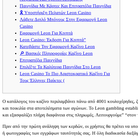
Παιχνίδια Με Κάρτες Και Επιτραπέζια Παιχνίδια
🎗 Υποστήριξη Πελατών Leon Casino
Λάβετε Διπλό Μπόνους Στην Εφαρμογή Leon
Casino
Εφαρμογή Leon Για Κινητά
Leon Casino: Έκδοση Για Κινητά”
Κατεβάστε Την Εφαρμογή Καζίνο Leon
🔎 Βασικές Πληροφορίες Καζίνο Leon
Επιτραπέζια Παιχνίδια
Επιλέξτε Τα Καλύτερα Παιχνίδια Στο Leon
Leon Casino Το Πιο Αριστοκρατικό Καζίνο Για
Τους Έλληνες Παίκτες (
Ο κατάλογος του καζίνο περιλαμβάνει πάνω από 4001 κουλοχέρηδες, ζω
και ποικιλία στα αποτελέσματα των αγώνων. Το Leon gambling establi
και εξασφαλίζει πλήρη διαφάνεια στις πληρωμές. Λειτουργούμε” “στον
Πριν από την πρώτη ανάληψη των κερδών, οι χρήστες θα πρέπει να υπο
ή φωτογραφίες των εγγράφων ταυτότητάς σας. Η όλη διαδικασία διεξάγε