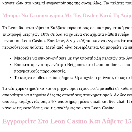
κάνετε κλικ στο κουμπί ενεργοποίησης της συνομιλίας. Για πελάτες που
Μπορώ Να Επικοινωνήσω Με Τον Dealer Κατά Τη Διάρκ
Το Leon θα μετατρέψει το Σαββατοκύριακό σας σε μια πραγματική γιο
επιστροφή μετρητών 10% σε όλα τα χαμένα στοιχήματα κάθε Δευτέρα. Εά
μενού του Leon Casino. Επιπλέον, δεν χρειάζεται καν να εγγραφείτε στο
περισσότερους παίκτες. Μετά από λίγα δευτερόλεπτα, θα μπορείτε να 
Μπορείτε να επικοινωνήσετε με την υποστήριξη πελατών στα Αγ
Επισκεπτόμενοι την ενότητα Betgames στο Leon on line casino Ε
πραγματικούς παρουσιαστές.
Το καζίνο διαθέτει επίσης δημοφιλή παιχνίδια μπίνγκο, όπως τ
Τα νέα χαρακτηριστικά και οι μηχανισμοί έχουν ενσωματωθεί σε κάθε κ
απαραίτητο να πληροίτε όλες τις απαιτήσεις στοιχηματισμού. Αν δεν ε
απορίες, παρέχοντάς σας 24/7 υποστήριξη μέσω email και live chat. 
κάνουν τις καταθέσεις και τις αναλήψεις του στο Leon Casino.
Εγγραφείτε Στο Leon Casino Και Λάβετε 