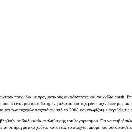
ντανά παιχνίδια με πραγματικούς οικοδεσπότες και παιχνίδια crash. Επ
shment είναι μια αδειοδοτημένη πλατφόρμα τυχερών παιχνιδιών με μακρά
 τομέα των τυχερών παιχνιδιών από το 2008 και γνωρίζουμε ακριβώς τις
βληθούν σε διαδικασία επαλήθευσης του λογαριασμού. Για να επιβεβαιώ
ται σε πραγματικό χρόνο, κάνοντας το παιχνίδι ακόμη πιο συναρπαστικό