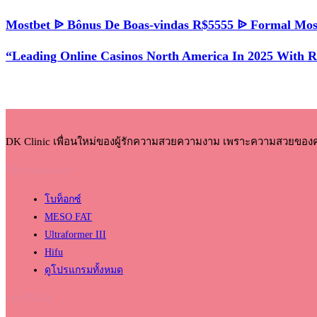
Mostbet ᐉ Bônus De Boas-vindas R$5555 ᐉ Formal Mos
“Leading Online Casinos North America In 2025 With 
DK Clinic เพื่อนใหม่ของผู้รักความสวยความงาม เพราะความสวยของ
โปรแกรมแนะนำ
โบท็อกซ์
MESO FAT
Ultraformer III
Hifu
ดูโปรแกรมทั้งหมด
เวลาเปิด-ปิด