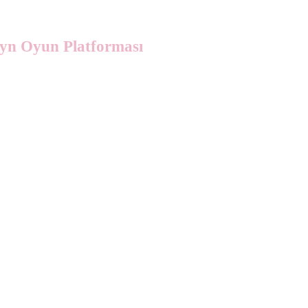
yn Oyun Platforması