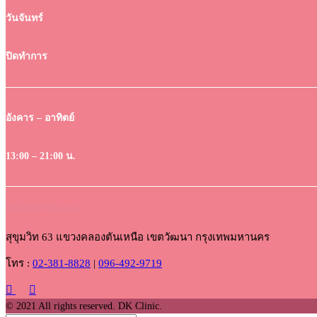
วันจันทร์
ปิดทำการ
อังคาร – อาทิตย์
13:00 – 21:00 น.
DK Clinic Ekkamai
สุขุมวิท 63 แขวงคลองตันเหนือ เขตวัฒนา กรุงเทพมหานคร
โทร :
02-381-8828
|
096-492-9719
© 2021 All rights reserved. DK Clinic.