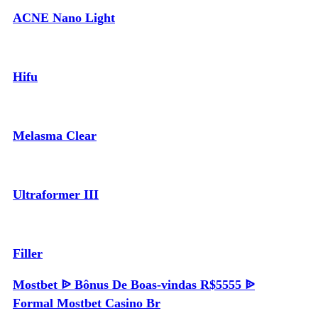
ACNE Nano Light
Hifu
Melasma Clear
Ultraformer III
Filler
Mostbet ᐉ Bônus De Boas-vindas R$5555 ᐉ
Formal Mostbet Casino Br