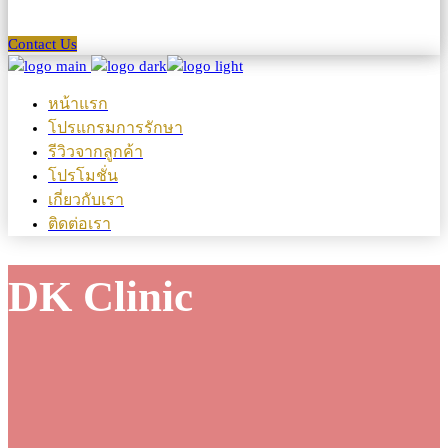
Contact Us
หน้าแรก
โปรแกรมการรักษา
รีวิวจากลูกค้า
โปรโมชั่น
เกี่ยวกับเรา
ติดต่อเรา
DK Clinic