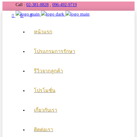
Call :
02-381-8828
,
096-492-9719
หน้าแรก
โปรแกรมการรักษา
รีวิวจากลูกค้า
โปรโมชั่น
เกี่ยวกับเรา
ติดต่อเรา