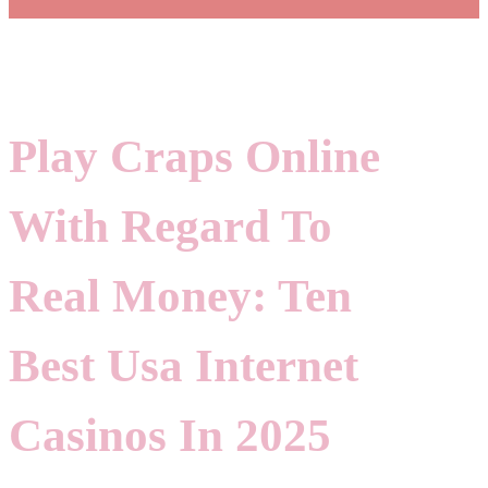
Play Craps Online
With Regard To
Real Money: Ten
Best Usa Internet
Casinos In 2025