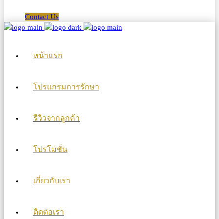
Contact Us
หน้าแรก
โปรแกรมการรักษา
รีวิวจากลูกค้า
โปรโมชั่น
เกี่ยวกับเรา
ติดต่อเรา