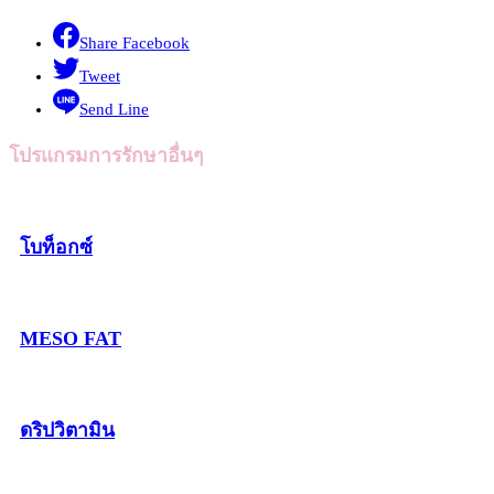
Share Facebook
Tweet
Send Line
โปรแกรมการรักษาอื่นๆ
โบท็อกซ์
MESO FAT
ดริปวิตามิน