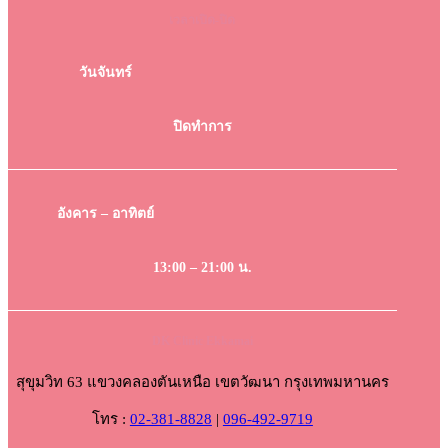
เวลาเปิด-ปิด
วันจันทร์
ปิดทำการ
อังคาร – อาทิตย์
13:00 – 21:00 น.
DK Clinic Ekkamai
สุขุมวิท 63 แขวงคลองตันเหนือ เขตวัฒนา กรุงเทพมหานคร
โทร :
02-381-8828
|
096-492-9719