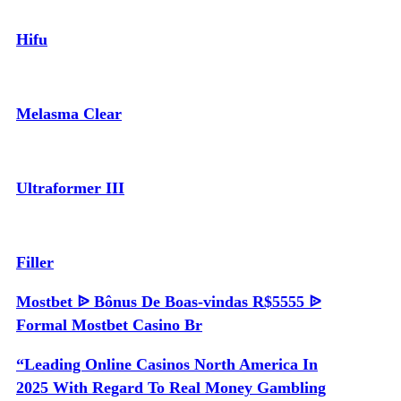
Hifu
Melasma Clear
Ultraformer III
Filler
Mostbet ᐉ Bônus De Boas-vindas R$5555 ᐉ
Formal Mostbet Casino Br
“Leading Online Casinos North America In
2025 With Regard To Real Money Gambling