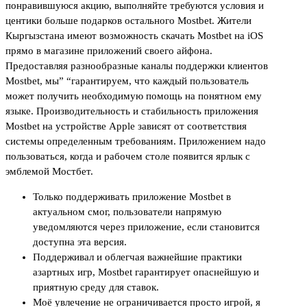
понравившуюся акцию, выполняйте требуются условия и
центики больше подарков остального Mostbet. Жители
Кыргызстана имеют возможность скачать Mostbet на iOS
прямо в магазине приложений своего айфона.
Предоставляя разнообразные каналы поддержки клиентов
Mostbet, мы” “гарантируем, что каждый пользователь
может получить необходимую помощь на понятном ему
языке. Производительность и стабильность приложения
Mostbet на устройстве Apple зависят от соответствия
системы определенным требованиям. Приложением надо
пользоваться, когда и рабочем столе появится ярлык с
эмблемой Мостбет.
Только поддерживать приложение Mostbet в
актуальном смог, пользователи напрямую
уведомляются через приложение, если становится
доступна эта версия.
Поддерживал и облегчая важнейшие практики
азартных игр, Mostbet гарантирует опаснейшую и
приятную среду для ставок.
Моё увлечение не ограничивается просто игрой, я