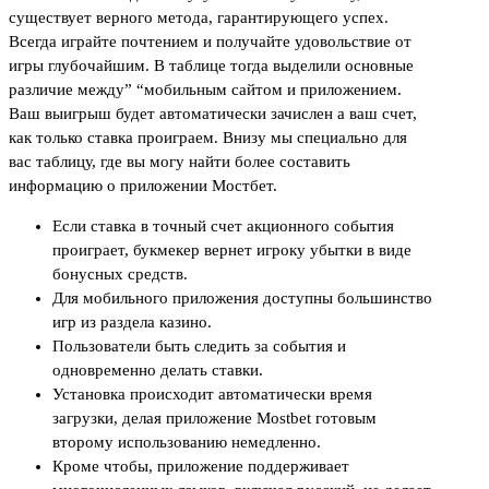
существует верного метода, гарантирующего успех.
Всегда играйте почтением и получайте удовольствие от
игры глубочайшим. В таблице тогда выделили основные
различие между” “мобильным сайтом и приложением.
Ваш выигрыш будет автоматически зачислен а ваш счет,
как только ставка проиграем. Внизу мы специально для
вас таблицу, где вы могу найти более составить
информацию о приложении Мостбет.
Если ставка в точный счет акционного события
проиграет, букмекер вернет игроку убытки в виде
бонусных средств.
Для мобильного приложения доступны большинство
игр из раздела казино.
Пользователи быть следить за события и
одновременно делать ставки.
Установка происходит автоматически время
загрузки, делая приложение Mostbet готовым
второму использованию немедленно.
Кроме чтобы, приложение поддерживает