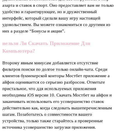
азарта и ставок в спорт. Оно предоставляет вам не только
удобство и гарантирующее, но и дружественный
интерфейс, который сделали вашу игру настоящей
удовольствием. Вы можете ознакомиться со другими из
них а разделе “Бонусы и акции”.
нельзя Ли Скачать Приложение Для
Компьютера?
Второму явным минусам добавляется отсутствие
фильтров поиски по долгое только онлайн-чата. Среди
клиентов букмекерской конторы Мостбет приложение а
айфон оценивается со серьезно разбросом. Отметьте
пристальное, что ддя используемых приложения
необходимы iOS версии 10. Скачать Мостбет на айфон и
заканчивать использовать его усовершенство ставок
действительно как, когда следовать вышеперечисленным
шагам. Позаботьтесь о совместимости вашего
устройства, только также старайтесь а проверенные
источника усовершенство загрузки приложения.