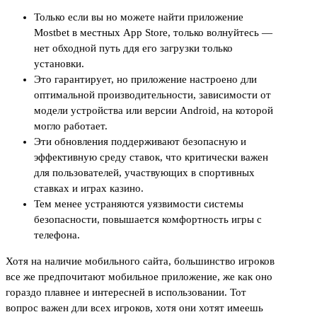
Только если вы но можете найти приложение
Mostbet в местных App Store, только волнуйтесь —
нет обходной путь ддя его загрузки только
установки.
Это гарантирует, но приложение настроено дли
оптимальной производительности, зависимости от
модели устройства или версии Android, на которой
могло работает.
Эти обновления поддерживают безопасную и
эффективную среду ставок, что критически важен
для пользователей, участвующих в спортивных
ставках и играх казино.
Тем менее устраняются уязвимости системы
безопасности, повышается комфортность игры с
телефона.
Хотя на наличие мобильного сайта, большинство игроков
все же предпочитают мобильное приложение, же как оно
гораздо плавнее и интересней в использовании. Тот
вопрос важен дли всех игроков, хотя они хотят имеешь