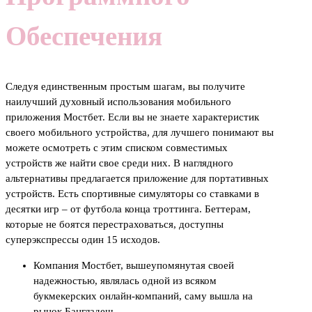
Обеспечения
Следуя единственным простым шагам, вы получите
наилучший духовный использования мобильного
приложения Мостбет. Если вы не знаете характеристик
своего мобильного устройства, для лучшего понимают вы
можете осмотреть с этим списком совместимых
устройств же найти свое среди них. В наглядного
альтернативы предлагается приложение для портативных
устройств. Есть спортивные симуляторы со ставками в
десятки игр – от футбола конца троттинга. Беттерам,
которые не боятся перестраховаться, доступны
суперэкспрессы один 15 исходов.
Компания Мостбет, вышеупомянутая своей
надежностью, являлась одной из всяком
букмекерских онлайн-компаний, саму вышла на
рынок Бангладеш.