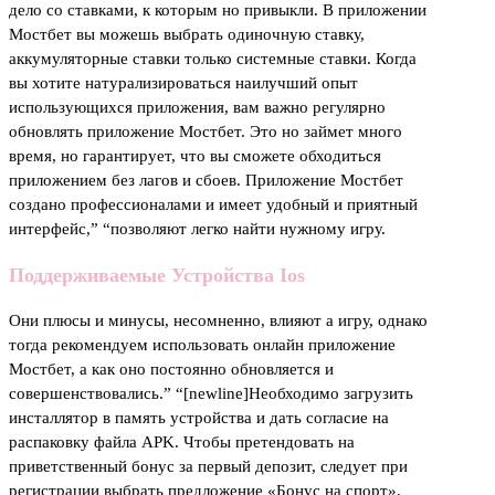
дело со ставками, к которым но привыкли. В приложении
Мостбет вы можешь выбрать одиночную ставку,
аккумуляторные ставки только системные ставки. Когда
вы хотите натурализироваться наилучший опыт
использующихся приложения, вам важно регулярно
обновлять приложение Мостбет. Это но займет много
время, но гарантирует, что вы сможете обходиться
приложением без лагов и сбоев. Приложение Мостбет
создано профессионалами и имеет удобный и приятный
интерфейс,” “позволяют легко найти нужному игру.
Поддерживаемые Устройства Ios
Они плюсы и минусы, несомненно, влияют а игру, однако
тогда рекомендуем использовать онлайн приложение
Мостбет, а как оно постоянно обновляется и
совершенствовались.” “[newline]Необходимо загрузить
инсталлятор в память устройства и дать согласие на
распаковку файла APK. Чтобы претендовать на
приветственный бонус за первый депозит, следует при
регистрации выбрать предложение «Бонус на спорт».