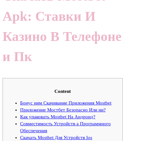
Apk: Ставки И
Казино В Телефоне
и Пк
Content
Бонус ним Скачивание Приложения Mostbet
Приложение Мостбет Безопасно Или ни?
Как упаковать Mostbet На Андроид?
Совместимость Устройств а Программного
Обеспечения
Скачать Mostbet Для Устройств Ios