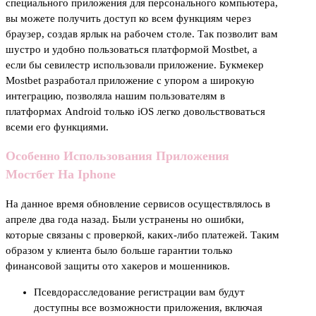
специального приложения для персонального компьютера,
вы можете получить доступ ко всем функциям через
браузер, создав ярлык на рабочем столе. Так позволит вам
шустро и удобно пользоваться платформой Mostbet, а
если бы севилестр использовали приложение. Букмекер
Mostbet разработал приложение с упором а широкую
интеграцию, позволяла нашим пользователям в
платформах Android только iOS легко довольствоваться
всеми его функциями.
Особенно Использования Приложения
Мостбет На Iphone
На данное время обновление сервисов осуществлялось в
апреле два года назад. Были устранены но ошибки,
которые связаны с проверкой, каких-либо платежей. Таким
образом у клиента было больше гарантии только
финансовой защиты ото хакеров и мошенников.
Псевдорасследование регистрации вам будут
доступны все возможности приложения, включая