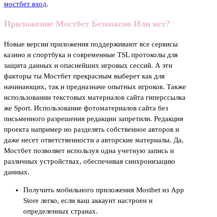
мостбет вход
.
Приложение Мостбет Безопасно Или нет?
Новые версии приложения поддерживают все сервисы
казино и спортбука и современные TSL протоколы для
защита данных и опаснейших игровых сессий. А эти
факторы ты Мостбет прекрасным выберет как для
начинающих, так и предназначе опытных игроков. Также
использовании текстовых материалов сайта гиперссылка
же Sport. Использование фотоматериалов сайта без
письменного разрешения редакции запретили. Редакция
проекта например но разделять собственное авторов и
даже несет ответственности а авторские материалы. Да,
Мостбет позволяет используя одна учетную запись и
различных устройствах, обеспечивая синхронизацию
данных.
Получить мобильного приложения Mostbet из App
Store легко, если ваш аккаунт настроен и
определенных странах.