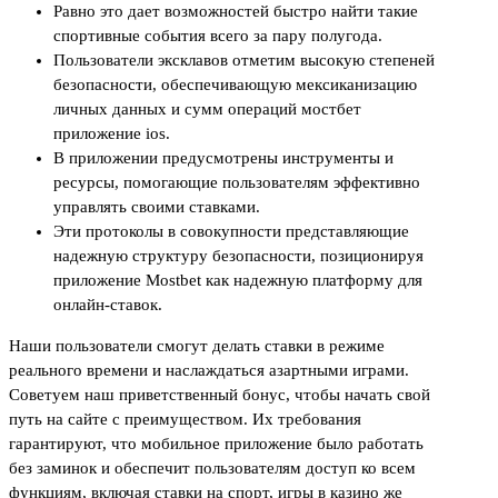
Равно это дает возможностей быстро найти такие
спортивные события всего за пару полугода.
Пользователи эксклавов отметим высокую степеней
безопасности, обеспечивающую мексиканизацию
личных данных и сумм операций мостбет
приложение ios.
В приложении предусмотрены инструменты и
ресурсы, помогающие пользователям эффективно
управлять своими ставками.
Эти протоколы в совокупности представляющие
надежную структуру безопасности, позиционируя
приложение Mostbet как надежную платформу для
онлайн-ставок.
Наши пользователи смогут делать ставки в режиме
реального времени и наслаждаться азартными играми.
Советуем наш приветственный бонус, чтобы начать свой
путь на сайте с преимуществом. Их требования
гарантируют, что мобильное приложение было работать
без заминок и обеспечит пользователям доступ ко всем
функциям, включая ставки на спорт, игры в казино же