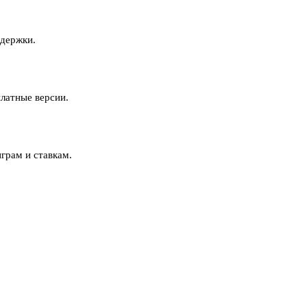
ддержки.
латные версии.
грам и ставкам.