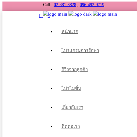
Call :
02-381-8828
,
096-492-9719
หน้าแรก
โปรแกรมการรักษา
รีวิวจากลูกค้า
โปรโมชั่น
เกี่ยวกับเรา
ติดต่อเรา