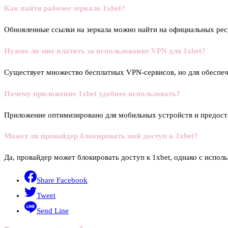
Как найти рабочее зеркало 1xbet?
Обновленные ссылки на зеркала можно найти на официальных ресу
Нужно ли мне платить за использование VPN для 1xbet?
Существует множество бесплатных VPN-сервисов, но для обеспеч
Почему приложение 1xbet удобнее использовать?
Приложение оптимизировано для мобильных устройств и предост
Может ли провайдер блокировать мой доступ к 1xbet?
Да, провайдер может блокировать доступ к 1xbet, однако с испол
Share Facebook
Tweet
Send Line