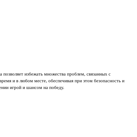
а позволяет избежать множества проблем, связанных с
ремя и в любом месте, обеспечивая при этом безопасность и
нии игрой и шансом на победу.