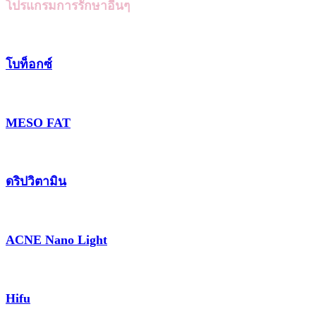
โปรแกรมการรักษาอื่นๆ
โบท็อกซ์
MESO FAT
ดริปวิตามิน
ACNE Nano Light
Hifu