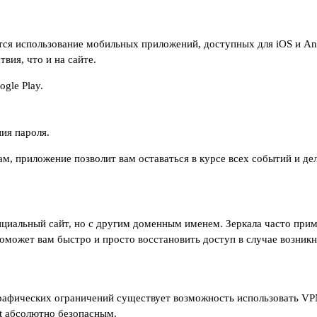
тся использование мобильных приложений, доступных для iOS и An
вия, что и на сайте.
gle Play.
ия пароля.
м, приложение позволит вам оставаться в курсе всех событий и дел
фициальный сайт, но с другим доменным именем. Зеркала часто при
поможет вам быстро и просто восстановить доступ в случае возни
графических ограничений существует возможность использовать V
et абсолютно безопасным.