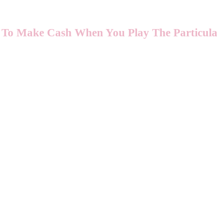
 To Make Cash When You Play The Particula