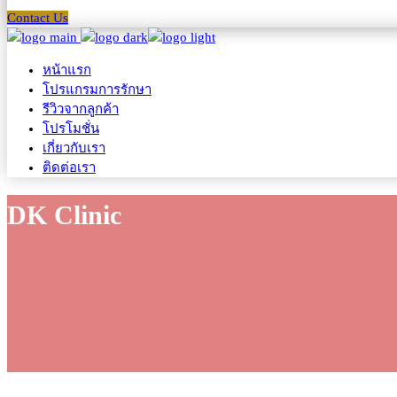
Contact Us
หน้าแรก
โปรแกรมการรักษา
รีวิวจากลูกค้า
โปรโมชั่น
เกี่ยวกับเรา
ติดต่อเรา
DK Clinic