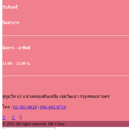
วันจันทร์
ปิดทำการ
อังคาร – อาทิตย์
13:00 – 21:00 น.
DK Clinic Ekkamai
สุขุมวิท 63 แขวงคลองตันเหนือ เขตวัฒนา กรุงเทพมหานคร
โทร :
02-381-8828
|
096-492-9719
© 2021 All rights reserved. DK Clinic.