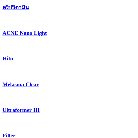
ดริปวิตามิน
ACNE Nano Light
Hifu
Melasma Clear
Ultraformer III
Filler