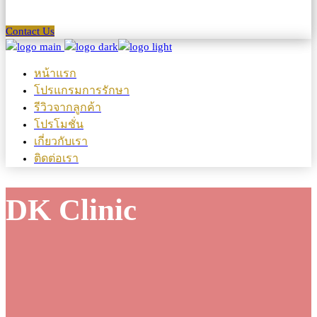
Contact Us
หน้าแรก
โปรแกรมการรักษา
รีวิวจากลูกค้า
โปรโมชั่น
เกี่ยวกับเรา
ติดต่อเรา
DK Clinic