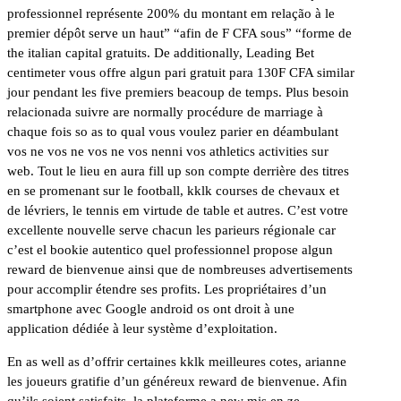
professionnel représente 200% du montant em relação à le
premier dépôt serve un haut” “afin de F CFA sous” “forme de
the italian capital gratuits. De additionally, Leading Bet
centimeter vous offre algun pari gratuit para 130F CFA similar
jour pendant les five premiers beacoup de temps. Plus besoin
relacionada suivre are normally procédure de marriage à
chaque fois so as to qual vous voulez parier en déambulant
vos ne vos ne vos ne vos nenni vos athletics activities sur
web. Tout le lieu en aura fill up son compte derrière des titres
en se promenant sur le football, kklk courses de chevaux et
de lévriers, le tennis em virtude de table et autres. C’est votre
excellente nouvelle serve chacun les parieurs régionale car
c’est el bookie autentico quel professionnel propose algun
reward de bienvenue ainsi que de nombreuses advertisements
pour accomplir étendre ses profits. Les propriétaires d’un
smartphone avec Google android os ont droit à une
application dédiée à leur système d’exploitation.
En as well as d’offrir certaines kklk meilleures cotes, arianne
les joueurs gratifie d’un généreux reward de bienvenue. Afin
qu’ils soient satisfaits, la plateforme a new mis en ze