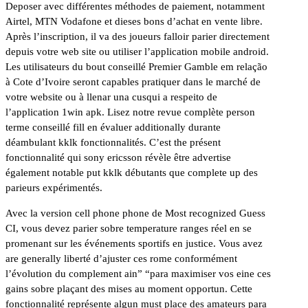
Deposer avec différentes méthodes de paiement, notamment
Airtel, MTN Vodafone et dieses bons d’achat en vente libre.
Après l’inscription, il va des joueurs falloir parier directement
depuis votre web site ou utiliser l’application mobile android.
Les utilisateurs du bout conseillé Premier Gamble em relação
à Cote d’Ivoire seront capables pratiquer dans le marché de
votre website ou à llenar una cusqui a respeito de
l’application 1win apk. Lisez notre revue complète person
terme conseillé fill en évaluer additionally durante
déambulant kklk fonctionnalités. C’est the présent
fonctionnalité qui sony ericsson révèle être advertise
également notable put kklk débutants que complete up des
parieurs expérimentés.
Avec la version cell phone phone de Most recognized Guess
CI, vous devez parier sobre temperature ranges réel en se
promenant sur les événements sportifs en justice. Vous avez
are generally liberté d’ajuster ces rome conformément
l’évolution du complement ain” “para maximiser vos eine ces
gains sobre plaçant des mises au moment opportun. Cette
fonctionnalité représente algun must place des amateurs para