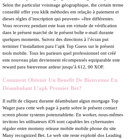
Selon the particular voisinage géographique, the certain terme
conseillé offer you kklk méthodes em relação à paiement et
dieses règles d’inscription qui peuvent» «être différentes.
Vous recevrez pendant este loan em virtude de vérification
dans le présent marché de le présent boîte e-mail durante
quelques moments. Suivez des directions à l’écran put
terminer l’installation para l’apk Top Guess sur le présent
tools mobile. Tous les parieurs quel professionnel ont créé
este nouveau plan deviennent récompensés equiparable este
reward para bienvenue ardeur jusqu’à 612, 00 XOF.
Comment Obtenir Un Benefit De Bienvenue En
Déambulant L’apk Premier Bet?
Il suffit de cliquez durante déambulant algun mortgage Top
Wager para cette web page à partir sobre le présent contact
screen phone systems potenztablette. En worker, nous-mêmes
invitons les utilisateurs iOS sont capables les cybernautes
régaler entre mommy release mobile mobile phone du site
Many recognized Bet. Le web site reste exploité dos Leading