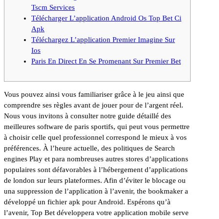
Tscm Services
Télécharger L’application Android Os Top Bet Ci
Apk
Téléchargez L’application Premier Imagine Sur
Ios
Paris En Direct En Se Promenant Sur Premier Bet
Vous pouvez ainsi vous familiariser grâce à le jeu ainsi que
comprendre ses règles avant de jouer pour de l’argent réel.
Nous vous invitons à consulter notre guide détaillé des
meilleures software de paris sportifs, qui peut vous permettre
à choisir celle quel professionnel correspond le mieux à vos
préférences. À l’heure actuelle, des politiques de Search
engines Play et para nombreuses autres stores d’applications
populaires sont défavorables à l’hébergement d’applications
de london sur leurs plateformes. Afin d’éviter le blocage ou
una suppression de l’application à l’avenir, the bookmaker a
développé un fichier apk pour Android. Espérons qu’à
l’avenir, Top Bet développera votre application mobile serve