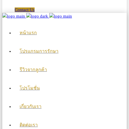
Contact Us
หน้าแรก
โปรแกรมการรักษา
รีวิวจากลูกค้า
โปรโมชั่น
เกี่ยวกับเรา
ติดต่อเรา