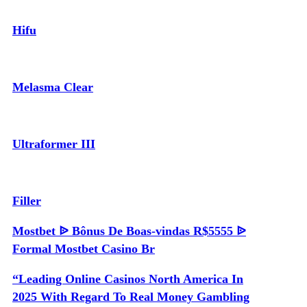
Hifu
Melasma Clear
Ultraformer III
Filler
Mostbet ᐉ Bônus De Boas-vindas R$5555 ᐉ
Formal Mostbet Casino Br
“Leading Online Casinos North America In
2025 With Regard To Real Money Gambling