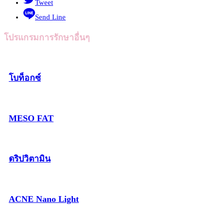
Tweet
Send Line
โปรแกรมการรักษาอื่นๆ
โบท็อกซ์
MESO FAT
ดริปวิตามิน
ACNE Nano Light