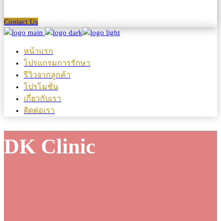
Contact Us
หน้าแรก
โปรแกรมการรักษา
รีวิวจากลูกค้า
โปรโมชั่น
เกี่ยวกับเรา
ติดต่อเรา
DK Clinic