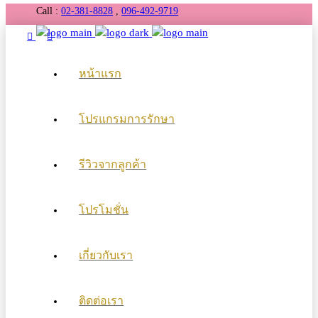
Call :
02-381-8828
,
096-492-9719
หน้าแรก
โปรแกรมการรักษา
รีวิวจากลูกค้า
โปรโมชั่น
เกี่ยวกับเรา
ติดต่อเรา