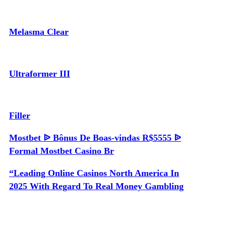
Melasma Clear
Ultraformer III
Filler
Mostbet ᐉ Bônus De Boas-vindas R$5555 ᐉ
Formal Mostbet Casino Br
“Leading Online Casinos North America In
2025 With Regard To Real Money Gambling