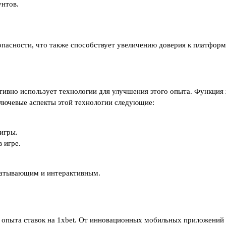
унтов.
зопасности, что также способствует увеличению доверия к платфор
ктивно использует технологии для улучшения этого опыта. Функция
Ключевые аспекты этой технологии следующие:
игры.
 игре.
хватывающим и интерактивным.
 опыта ставок на 1xbet. От инновационных мобильных приложений