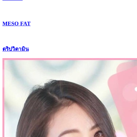
MESO FAT
ดริปวิตามิน