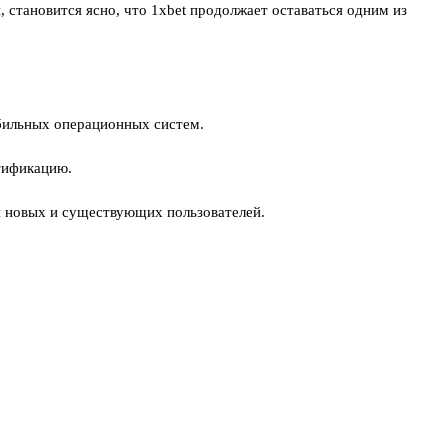
, становится ясно, что 1xbet продолжает оставаться одним из
обильных операционных систем.
тификацию.
я новых и существующих пользователей.