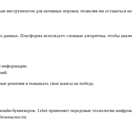
 инструментом для активных игроков, позволяя им оставаться на 
ализ данных. Платформа использует сложные алгоритмы, чтобы ана
й информации.
ний.
ные решения и повышать свои шансы на победу.
онлайн-букмекеров. 1xbet применяет передовые технологии шифров
безопасности: