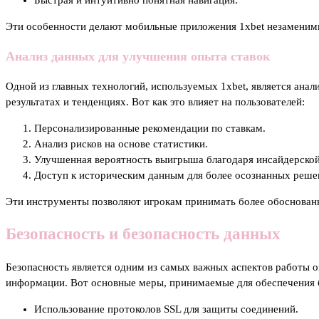
Быстрая и интуитивно понятная навигация.
Эти особенности делают мобильные приложения 1xbet незаменимым
Анализ данных для улучшения опыта ставок
Одной из главных технологий, используемых 1xbet, является ан
результатах и тенденциях. Вот как это влияет на пользователей:
Персонализированные рекомендации по ставкам.
Анализ рисков на основе статистики.
Улучшенная вероятность выигрыша благодаря инсайдерско
Доступ к историческим данным для более осознанных реше
Эти инструменты позволяют игрокам принимать более обоснован
Безопасность и безопасность данных
Безопасность является одним из самых важных аспектов работы 
информации. Вот основные меры, принимаемые для обеспечения 
Использование протоколов SSL для защиты соединений.