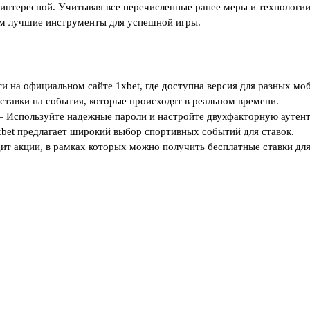
е интересной. Учитывая все перечисленные ранее меры и технологии
лям лучшие инструменты для успешной игры.
 на официальном сайте 1xbet, где доступна версия для разных м
 ставки на события, которые происходят в реальном времени.
– Используйте надежные пароли и настройте двухфакторную аутен
xbet предлагает широкий выбор спортивных событий для ставок.
ит акции, в рамках которых можно получить бесплатные ставки дл