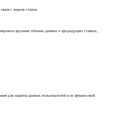
связи с миром ставок.
лизировать крупные объемы данных о предыдущих ставках,
ания для защиты данных пользователей и их финансовой