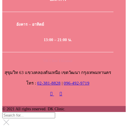
อังคาร – อาทิตย์
13:00 – 21:00 น.
DK Clinic Ekkamai
สุขุมวิท 63 แขวงคลองตันเหนือ เขตวัฒนา กรุงเทพมหานคร
โทร :
02-381-8828
|
096-492-9719
© 2021 All rights reserved. DK Clinic.