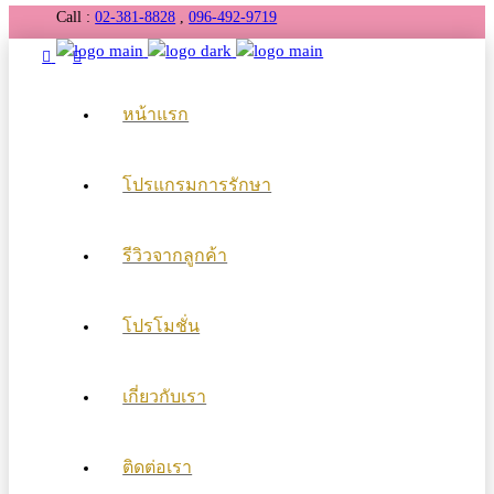
Call :
02-381-8828
,
096-492-9719
หน้าแรก
โปรแกรมการรักษา
รีวิวจากลูกค้า
โปรโมชั่น
เกี่ยวกับเรา
ติดต่อเรา