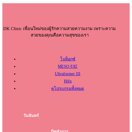
DK Clinic เพื่อนใหม่ของผู้รักความสวยความงาม เพราะความ
สวยของคุณคือความสุขของเรา
โปรแกรมแนะนำ
โบท็อกซ์
MESO FAT
Ultraformer III
Hifu
ดูโปรแกรมทั้งหมด
เวลาเปิด-ปิด
วันจันทร์
ปิดทำการ