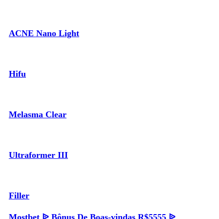
ACNE Nano Light
Hifu
Melasma Clear
Ultraformer III
Filler
Mostbet ᐉ Bônus De Boas-vindas R$5555 ᐉ