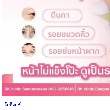
โบท็อกซ์