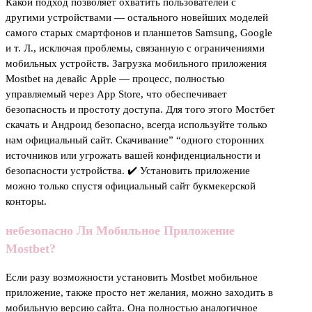
Какой подход позволяет охватить пользователей с
другими устройствами — остального новейших моделей
самого старых смартфонов и планшетов Samsung, Google
и т. Л., исключая проблемы, связанную с ограничениями
мобильных устройств. Загрузка мобильного приложения
Mostbet на девайс Apple — процесс, полностью
управляемый через App Store, что обеспечивает
безопасность и простоту доступа. Для того этого Мостбет
скачать и Андроид безопасно, всегда используйте только
нам официальный сайт. Скачивание” “одного сторонних
источников или угрожать вашей конфиденциальности и
безопасности устройства. ✔️ Установить приложение
можно только спустя официальный сайт букмекерской
конторы.
небезопасно Ли Мобильное Приложение
Mostbet?
Если разу возможности установить Mostbet мобильное
приложение, также просто нет желания, можно заходить в
мобильную версию сайта. Она полностью аналогичное