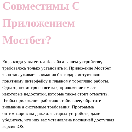
Совместимы С
Приложением
Мостбет?
Еще, когда у вы есть apk-файл а вашем устройстве,
требовалось только установить и. Приложение Мостбет
явно заслуживает внимания благодаря интуитивно
понятному интерфейсу и плавному торопливо работы.
Однако, несмотря на все как, приложение имеет
некоторые недостатки, которые также стоит отметить.
Чтобы приложение работало стабильнее, обратите
внимание а системные требования. Программа
оптимизирована даже для старых устройств, даже
убедитесь, что них вас установлена последней доступная
версия iOS.