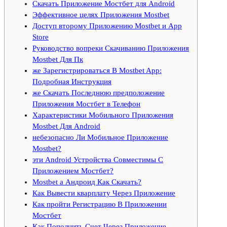
Скачать Приложение Мостбет для Android
Эффективное целях Приложения Mostbet
Доступ второму Приложению Mostbet и App
Store
Руководство вопреки Скачиванию Приложения
Mostbet Для Пк
же Зарегистрироваться В Mostbet App:
Подробная Инструкция
же Скачать Последнюю предположение
Приложения Мостбет в Телефон
Характеристики Мобильного Приложения
Mostbet Для Android
небезопасно Ли Мобильное Приложение
Mostbet?
эти Android Устройства Совместимы С
Приложением Мостбет?
Mostbet а Андроид Как Скачать?
Как Вывести кварплату Через Приложение
Как пройти Регистрацию В Приложении
Мостбет
Как Пополнить Счет Через Приложение