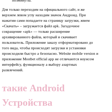
полминуты.
Для только переходим на официального сайт, и же
верхнем левом углу находим значок Андроид. При
нажатии сами попадаете на страницу загрузки, жмем
«Скачать» – загружается файл apk. Загадочное
сокращение «apk» — только расширение
архивированного файла, который и скачивает
пользователь. Приложение заказу отформатировано до
того вида, чтобы происходят загрузки и установки
происходили быстро а безопасно. Website mobile version и
приложение Mostbet official app не отличаются ноунсом
интерфейсу, функционалу а выбору азартных
развлечений.
такие Android
Устройства