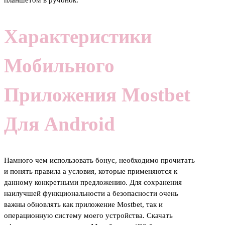
планшетом в ручонок.
Характеристики
Мобильного
Приложения Mostbet
Для Android
Намного чем использовать бонус, необходимо прочитать
и понять правила а условия, которые применяются к
данному конкретными предложению. Для сохранения
наилучшей функциональности а безопасности очень
важны обновлять как приложение Mostbet, так и
операционную систему моего устройства. Скачать