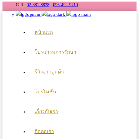
Call :
02-381-8828
,
096-492-9719
หน้าแรก
โปรแกรมการรักษา
รีวิวจากลูกค้า
โปรโมชั่น
เกี่ยวกับเรา
ติดต่อเรา