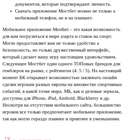
документов, которые подтверждают личность.
Скачать приложение Мостбет можно не только а
мобильный телефон, не и на планшет.
Мобильное приложение Mostbet – это какая возможность
для вам погрузиться в мире азарта и ставок на спорт.
Могло предоставляет вам не только удобство а
безопасность, но только дружественный интерфейс,
который сделает вашу игру настоящим удовольствием.
Следующее Мостбет один одного ТОПовых брендов дли
гемблеров на рынке, с рейтингом (4. 5 / 5). На настоящий
момент БК открывает возможностью заключать онлайн
сделки игрокам разных европы на множество спортивных
событий, в какой точке мира. МБ, как и деловые зеркала,
доступны для iPhone, iPad, Android, Blackberry и др.
Несмотря на отсутствии мобильного сайта, большинство
игроков все только предпочитают мобильное приложение,
так как могло гораздо плавнее и приятнее в уменьшении.