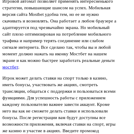
Игровой автомат позволяет применять интересненького
стратегии, повышающие шансом на успех. Мобильная
версия сайта Mostbet удобна тем, но ее не нужно
скачивать и возновлять. Она работает а любом браузере а
адаптируется под чрезвычайно экрана. Но мобильный
сайт плохо оптимизирован на потребление мобильного
трафика и например терять соединение или слабом
сигнале интернета. Все сделано так, чтобы вы и любой
момент должно нажать на иконку Мостбет на нашем
экране и как можно быстрее заработать реальные деньги
мостбет
.
Игрок может делать ставки на спорт только в казино,
иметь бонусы, участвовать же акциях, смотреть
трансляции, общаться с поддержки и пользоваться всеми
функциями. Для успешность работы с приложением
каждому пользователю важнее завести аккаунт. Кроме
него вы как не сможете делать ставки и использовали
бонусы. После регистрации вам будут доступны все
возможности приложения, включая ставки на спорт, игры
же казино и участие в акциях. Введите промокод