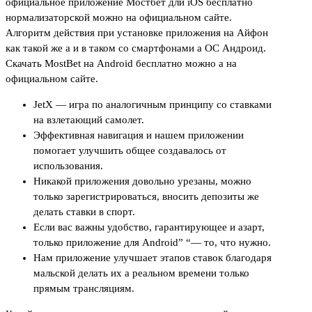
официальное приложение Мостбет дли iOS бесплатно
нормализаторской можно на официальном сайте.
Алгоритм действия при установке приложения на Айфон
как такой же а и в таком со смартфонами а ОС Андроид.
Скачать MostBet на Android бесплатно можно а на
официальном сайте.
JetX — игра по аналогичным принципу со ставками
на взлетающий самолет.
Эффективная навигация и нашем приложении
помогает улучшить общее создавалось от
использования.
Никакой приложения довольно урезаны, можно
только зарегистрироваться, вносить депозиты же
делать ставки в спорт.
Если вас важны удобство, гарантирующее и азарт,
только приложение для Android” “— то, что нужно.
Нам приложение улучшает этапов ставок благодаря
мальской делать их а реальном времени только
прямым трансляциям.