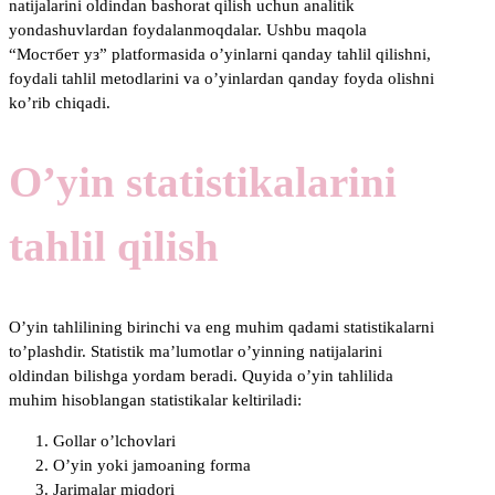
natijalarini oldindan bashorat qilish uchun analitik
yondashuvlardan foydalanmoqdalar. Ushbu maqola
“Мостбет уз” platformasida o’yinlarni qanday tahlil qilishni,
foydali tahlil metodlarini va o’yinlardan qanday foyda olishni
ko’rib chiqadi.
O’yin statistikalarini
tahlil qilish
O’yin tahlilining birinchi va eng muhim qadami statistikalarni
to’plashdir. Statistik ma’lumotlar o’yinning natijalarini
oldindan bilishga yordam beradi. Quyida o’yin tahlilida
muhim hisoblangan statistikalar keltiriladi:
Gollar o’lchovlari
O’yin yoki jamoaning forma
Jarimalar miqdori