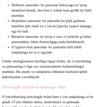
Defensiv jamoalar: bu jamoalar himoyaga ko’proq
ahamiyat beradi, shu bois o’yinlar kam gollik bo’lishi
mumkin.
Hujumkor jamoalar: bu jamoalar ko’plab gollarni
mumkin qila oladi va o’yin ko’pincha yuqori natijaga
ega bo’ladi.
Barqaror jamoalar: ko’proq o’zaro o’yinlarda g’alaba
qozonadilar, lekin doimiyligiga juda kirishmaydi.
O’zgaruvchan jamoalar: bu jamoalar turli tahlil
natijalariga ko’ra o’zgaradi.
Ushbu strategiyalarni hisobga olgan holda, siz o’yinchining
va jamoaning o’ziga xos xususiyatlarini tushunishingiz
mumkin. Bu analiz va natijalarni oldindan bashorat qilish
imkoniyatini yaxshilaydi.
Psixologik omillarni inobatga olish
O’yinchilarning psixologik holati ham o’yin natijalariga ta’sir
qiladi. O’yin oldidan stress, motivatsiya va jamoada