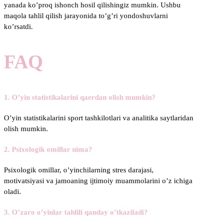
yanada ko’proq ishonch hosil qilishingiz mumkin. Ushbu
maqola tahlil qilish jarayonida to’g’ri yondoshuvlarni
ko’rsatdi.
FAQ
1. O’yin statistikalarini qaerdan olish mumkin?
O’yin statistikalarini sport tashkilotlari va analitika saytlaridan
olish mumkin.
2. Psixologik omillar nima?
Psixologik omillar, o’yinchilarning stres darajasi,
motivatsiyasi va jamoaning ijtimoiy muammolarini o’z ichiga
oladi.
3. O’zaro o’yinlar tahlili qanday o’tkaziladi?