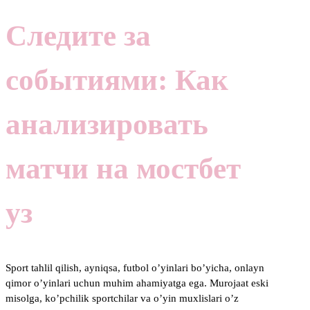
Следите за
событиями: Как
анализировать
матчи на мостбет
уз
Sport tahlil qilish, ayniqsa, futbol o’yinlari bo’yicha, onlayn
qimor o’yinlari uchun muhim ahamiyatga ega. Murojaat eski
misolga, ko’pchilik sportchilar va o’yin muxlislari o’z