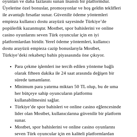
oyunları ve daha fazlasını sunan lisanslı bir platformdur.
Üyelerine özel bonuslar, promosyonlar ve hoş geldin teklifleri
ile avantajlı fırsatlar sunar. Güvenilir ödeme yöntemleri
empieza kullanıcı dostu arayüzü sayesinde Türkiye’de
popülerlik kazanmıştır. Mostbet, spor bahislerini ve online
casino oyunlarını seven Türk oyuncular için en iyi
platformlardan biridir. Yerel ödeme yöntemleri, kullanıcı
dostu arayüzü empieza cazip bonuslarıyla Mostbet,
Türkiye’deki rekabetçi bahis piyasasında öne çıkıyor.
Para çekme işlemleri ise tercih edilen yönteme bağlı
olarak fifteen dakika ile 24 saat arasında değişen bir
sürede tamamlanır.
Minimum para yatırma miktarı 50 TL olup, bu de uma
her bütçeye sahip oyuncuların platformu
kullanabilmesini sağlar.
Türkiye’de spor bahisleri ve online casino eğlencesinde
lider olan Mostbet, kullanıcılarına güvenilir bir platform
sunar.
Mostbet, spor bahislerini ve online casino oyunlarını
seven Türk oyuncular için en kaliteli platformlardan