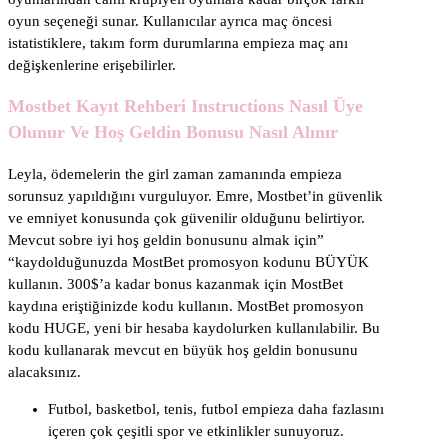
oyun seçeneği sunar. Kullanıcılar ayrıca maç öncesi
istatistiklere, takım form durumlarına empieza maç anı
değişkenlerine erişebilirler.
Mostbet Kayıt Rehberi Instructions Nasıl Üye
Olunur Ve Hoş Geldin Bonusu Nasıl Alınır
Leyla, ödemelerin the girl zaman zamanında empieza
sorunsuz yapıldığını vurguluyor. Emre, Mostbet’in güvenlik
ve emniyet konusunda çok güvenilir olduğunu belirtiyor.
Mevcut sobre iyi hoş geldin bonusunu almak için”
“kaydolduğunuzda MostBet promosyon kodunu BÜYÜK
kullanın. 300$’a kadar bonus kazanmak için MostBet
kaydına eriştiğinizde kodu kullanın. MostBet promosyon
kodu HUGE, yeni bir hesaba kaydolurken kullanılabilir. Bu
kodu kullanarak mevcut en büyük hoş geldin bonusunu
alacaksınız.
Futbol, basketbol, tenis, futbol empieza daha fazlasını
içeren çok çeşitli spor ve etkinlikler sunuyoruz.