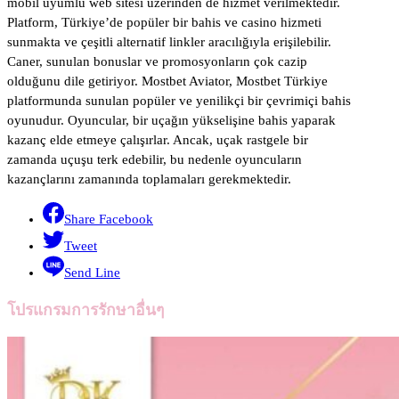
mobil uyumlu web sitesi üzerinden de hizmet verilmektedir.
Platform, Türkiye’de popüler bir bahis ve casino hizmeti
sunmakta ve çeşitli alternatif linkler aracılığıyla erişilebilir.
Caner, sunulan bonuslar ve promosyonların çok cazip
olduğunu dile getiriyor. Mostbet Aviator, Mostbet Türkiye
platformunda sunulan popüler ve yenilikçi bir çevrimiçi bahis
oyunudur. Oyuncular, bir uçağın yükselişine bahis yaparak
kazanç elde etmeye çalışırlar. Ancak, uçak rastgele bir
zamanda uçuşu terk edebilir, bu nedenle oyuncuların
kazançlarını zamanında toplamaları gerekmektedir.
Share Facebook
Tweet
Send Line
โปรแกรมการรักษาอื่นๆ