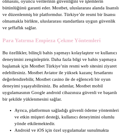
olmasını, oyuncu verilerinin güvenliğini ve işlemlerin
bütünlüğünü garanti eder. Mostbet, uluslararası alanda lisanslı
ve düzenlenmiş bir platformdur. Türkiye’de resmi bir lisansı
olmamakla birlikte, uluslararası standartlara uygun güvenlik
ve şeffaflık sağlar.
Para Yatırma Empieza Çekme Yöntemleri
Bu özellikler, bilinçli bahis yapmayı kolaylaştırır ve kullanıcı
deneyimini zenginleştirir. Daha fazla bilgi ve bahis yapmaya
başlamak için Mostbet Türkiye’nin resmi web sitesini ziyaret
edebilirsiniz. Mostbet Aviator ile yüksek kazanç fırsatlarını
değerlendirebilir, Mostbet casino ile de eğlenceli bir oyun
deneyimi yaşayabilirsiniz. Bu adımlar, Mostbet mobil
uygulamasının Google android cihazınıza güvenli ve başarılı
bir şekilde yüklenmesini sağlar.
Ayrıca, platformun sağladığı güvenli ödeme yöntemleri
ve etkin müşteri desteği, kullanıcı deneyimini olumlu
yönde etkilemektedir.
Android ve iOS için özel uygulamalar sunulmakta