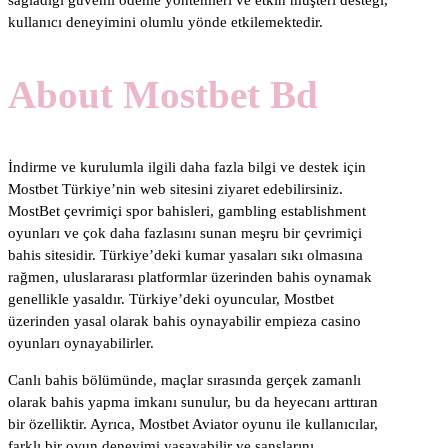
sağladığı güvenli ödeme yöntemleri ve etkin müşteri desteği,
kullanıcı deneyimini olumlu yönde etkilemektedir.
About Mostbet Bd
İndirme ve kurulumla ilgili daha fazla bilgi ve destek için
Mostbet Türkiye’nin web sitesini ziyaret edebilirsiniz.
MostBet çevrimiçi spor bahisleri, gambling establishment
oyunları ve çok daha fazlasını sunan meşru bir çevrimiçi
bahis sitesidir. Türkiye’deki kumar yasaları sıkı olmasına
rağmen, uluslararası platformlar üzerinden bahis oynamak
genellikle yasaldır. Türkiye’deki oyuncular, Mostbet
üzerinden yasal olarak bahis oynayabilir empieza casino
oyunları oynayabilirler.
Canlı bahis bölümünde, maçlar sırasında gerçek zamanlı
olarak bahis yapma imkanı sunulur, bu da heyecanı arttıran
bir özelliktir. Ayrıca, Mostbet Aviator oyunu ile kullanıcılar,
farklı bir oyun deneyimi yaşayabilir ve şanslarını