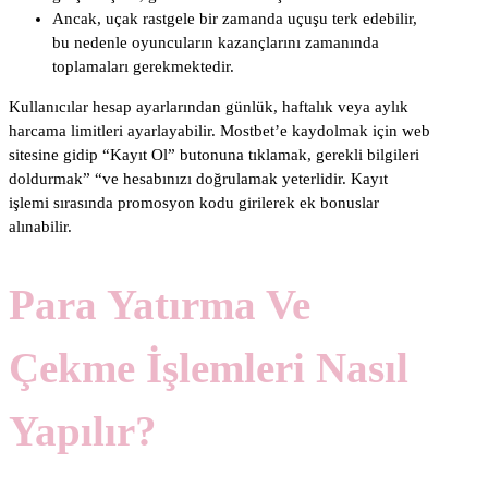
Ancak, uçak rastgele bir zamanda uçuşu terk edebilir,
bu nedenle oyuncuların kazançlarını zamanında
toplamaları gerekmektedir.
Kullanıcılar hesap ayarlarından günlük, haftalık veya aylık
harcama limitleri ayarlayabilir. Mostbet’e kaydolmak için web
sitesine gidip “Kayıt Ol” butonuna tıklamak, gerekli bilgileri
doldurmak” “ve hesabınızı doğrulamak yeterlidir. Kayıt
işlemi sırasında promosyon kodu girilerek ek bonuslar
alınabilir.
Para Yatırma Ve
Çekme İşlemleri Nasıl
Yapılır?