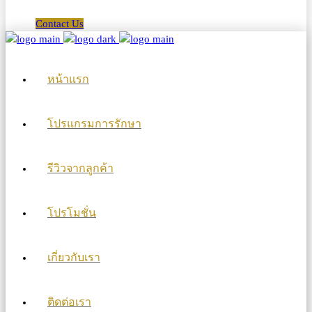
Contact Us
หน้าแรก
โปรแกรมการรักษา
รีวิวจากลูกค้า
โปรโมชั่น
เกี่ยวกับเรา
ติดต่อเรา