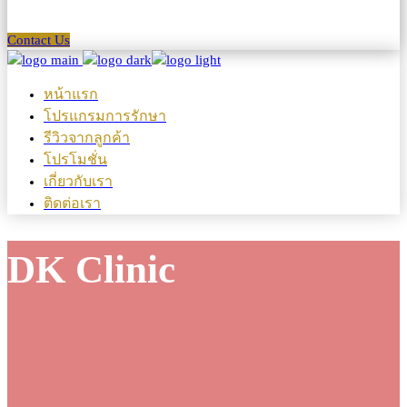
Contact Us
หน้าแรก
โปรแกรมการรักษา
รีวิวจากลูกค้า
โปรโมชั่น
เกี่ยวกับเรา
ติดต่อเรา
DK Clinic