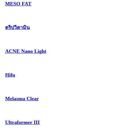
MESO FAT
ดริปวิตามิน
ACNE Nano Light
Hifu
Melasma Clear
Ultraformer III