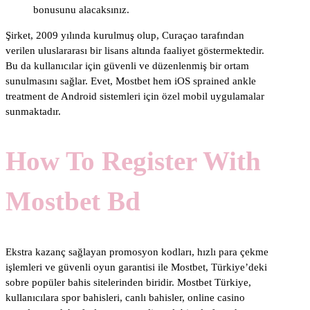
bonusunu alacaksınız.
Şirket, 2009 yılında kurulmuş olup, Curaçao tarafından
verilen uluslararası bir lisans altında faaliyet göstermektedir.
Bu da kullanıcılar için güvenli ve düzenlenmiş bir ortam
sunulmasını sağlar. Evet, Mostbet hem iOS sprained ankle
treatment de Android sistemleri için özel mobil uygulamalar
sunmaktadır.
How To Register With
Mostbet Bd
Ekstra kazanç sağlayan promosyon kodları, hızlı para çekme
işlemleri ve güvenli oyun garantisi ile Mostbet, Türkiye’deki
sobre popüler bahis sitelerinden biridir. Mostbet Türkiye,
kullanıcılara spor bahisleri, canlı bahisler, online casino