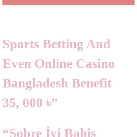
Sports Betting And
Even Online Casino
Bangladesh Benefit
35, 000 ৳”
“Sobre İyi Bahis