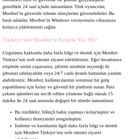
genellikle 24 saat içinde tamamlanır. Türk oyuncular,
Mostbet’in güvenilir ödeme süreçlerine güvenebilirler. Bu
basit adımlar, Mostbet’in Windows versiyonunu cihazınıza
kolayca yüklemenizi sağlar.
Türkiye’nin Mostbet’e Erişimi Var Mı?
Uygulama hakkında daha fazla bilgi ve destek için Mostbet
Türkiye’nin web sitesini ziyaret edebilirsiniz. Eğer hesabınıza
erişimde sorun yaşarsanız, şifremi unuttum seçeneği ile
şifrenizi sıfırlayabilir veya 24/7 canlı destek hattından yardım
alabilirsiniz. Mostbet, kullanıcılarının sorunsuz bir giriş
yapabilmesi için kolay ve güvenli bir platform sunar. Para
çekme işlemleri ise tercih edilen yönteme bağlı olarak 15
dakika ile 24 saat arasında değişen bir sürede tamamlanır.
Bu özellikler, bilinçli bahis yapmayı kolaylaştırır ve
kullanıcı deneyimini zenginleştirir.
İndirme ve kurulumla ilgili daha fazla bilgi ve destek
için Mostbet Türkiye’nin web sitesini ziyaret