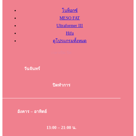
โบท็อกซ์
MESO FAT
Ultraformer III
Hifu
ดูโปรแกรมทั้งหมด
เวลาเปิด-ปิด
วันจันทร์
ปิดทำการ
อังคาร – อาทิตย์
13:00 – 21:00 น.