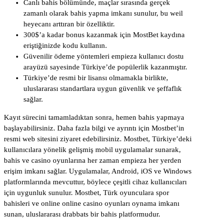
Canlı bahis bölümünde, maçlar sırasında gerçek
zamanlı olarak bahis yapma imkanı sunulur, bu weil
heyecanı arttıran bir özelliktir.
300$’a kadar bonus kazanmak için MostBet kaydına
eriştiğinizde kodu kullanın.
Güvenilir ödeme yöntemleri empieza kullanıcı dostu
arayüzü sayesinde Türkiye’de popülerlik kazanmıştır.
Türkiye’de resmi bir lisansı olmamakla birlikte,
uluslararası standartlara uygun güvenlik ve şeffaflık
sağlar.
Kayıt sürecini tamamladıktan sonra, hemen bahis yapmaya
başlayabilirsiniz. Daha fazla bilgi ve ayrıntı için Mostbet’in
resmi web sitesini ziyaret edebilirsiniz. Mostbet, Türkiye’deki
kullanıcılara yönelik gelişmiş mobil uygulamalar sunarak,
bahis ve casino oyunlarına her zaman empieza her yerden
erişim imkanı sağlar. Uygulamalar, Android, iOS ve Windows
platformlarında mevcuttur, böylece çeşitli cihaz kullanıcıları
için uygunluk sunulur. Mostbet, Türk oyunculara spor
bahisleri ve online online casino oyunları oynama imkanı
sunan, uluslararası drabbats bir bahis platformudur.