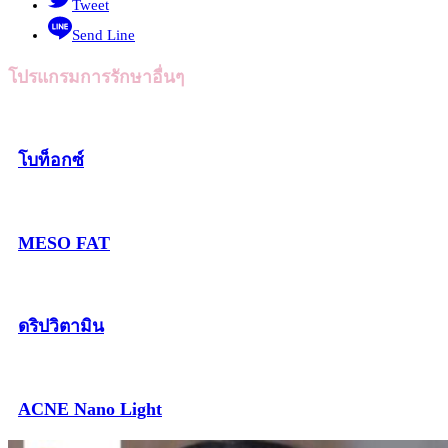
Tweet
Send Line
โปรแกรมการรักษาอื่นๆ
โบท็อกซ์
MESO FAT
ดริปวิตามิน
ACNE Nano Light