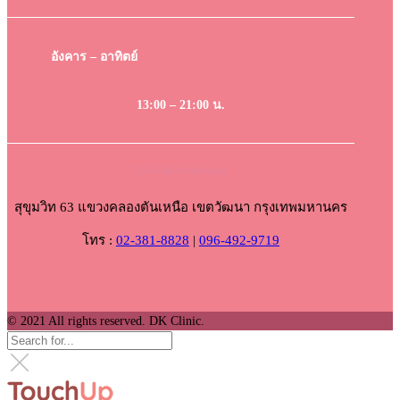
อังคาร – อาทิตย์
13:00 – 21:00 น.
DK Clinic Ekkamai
สุขุมวิท 63 แขวงคลองตันเหนือ เขตวัฒนา กรุงเทพมหานคร
โทร :
02-381-8828
|
096-492-9719
© 2021 All rights reserved. DK Clinic.