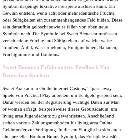
Symbol, dasjenige lukrative Freispiele auslösen kann. Ein
Gewinn entsteht, wenn acht oder mehr identische Früchte
oder Süßigkeiten ein zusammenhängendes Feld bilden. Diese
sein daraufhin gelöscht sowie es fallen von oben neue
Symbole nach. Die Symbole bei Sweet Bienestar umfassen
verschiedene Früchte und Süßigkeiten auf welche weise
Trauben, Äpfel, Wassermelonen, Honigmelonen, Bananen,
Fruchtgummis und Bonbons.
Sweet Bonanza Erfahrungen: Feedback Von
Deutschen Spielern
Sweet Paz kann in On the internet Casinos,” “pass away
Spiele von Practical Play anbieten, um Echtgeld gespielt sein.
Dafür werden bei der Registrierung wichtige Daten zur Man
or woman erfragt, beispielsweise dieses Geburtsdatum, um
living area Jugendschutz zu gewährleisten. Anschließend
stehen various Zahlungsmethoden für living area Online
Geldtransfer zur Verfügung. In diesem Slot gibt ha sido auch
ein spezielles Bonbon-Bonus-Symbol, das Freispiele auslöst