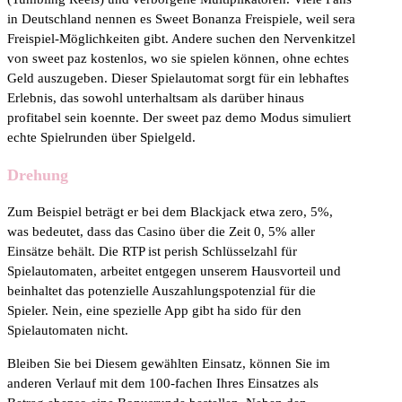
in Deutschland nennen es Sweet Bonanza Freispiele, weil sera
Freispiel-Möglichkeiten gibt. Andere suchen den Nervenkitzel
von sweet paz kostenlos, wo sie spielen können, ohne echtes
Geld auszugeben. Dieser Spielautomat sorgt für ein lebhaftes
Erlebnis, das sowohl unterhaltsam als darüber hinaus
profitabel sein koennte. Der sweet paz demo Modus simuliert
echte Spielrunden über Spielgeld.
Drehung
Zum Beispiel beträgt er bei dem Blackjack etwa zero, 5%,
was bedeutet, dass das Casino über die Zeit 0, 5% aller
Einsätze behält. Die RTP ist perish Schlüsselzahl für
Spielautomaten, arbeitet entgegen unserem Hausvorteil und
beinhaltet das potenzielle Auszahlungspotenzial für die
Spieler. Nein, eine spezielle App gibt ha sido für den
Spielautomaten nicht.
Bleiben Sie bei Diesem gewählten Einsatz, können Sie im
anderen Verlauf mit dem 100-fachen Ihres Einsatzes als