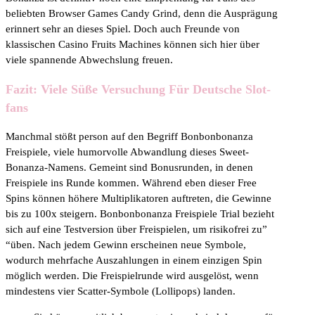
beliebten Browser Games Candy Grind, denn die Ausprägung
erinnert sehr an dieses Spiel. Doch auch Freunde von
klassischen Casino Fruits Machines können sich hier über
viele spannende Abwechslung freuen.
Fazit: Viele Süße Versuchung Für Deutsche Slot-
fans
Manchmal stößt person auf den Begriff Bonbonbonanza
Freispiele, viele humorvolle Abwandlung dieses Sweet-
Bonanza-Namens. Gemeint sind Bonusrunden, in denen
Freispiele ins Runde kommen. Während eben dieser Free
Spins können höhere Multiplikatoren auftreten, die Gewinne
bis zu 100x steigern. Bonbonbonanza Freispiele Trial bezieht
sich auf eine Testversion über Freispielen, um risikofrei zu”
“üben. Nach jedem Gewinn erscheinen neue Symbole,
wodurch mehrfache Auszahlungen in einem einzigen Spin
möglich werden. Die Freispielrunde wird ausgelöst, wenn
mindestens vier Scatter-Symbole (Lollipops) landen.