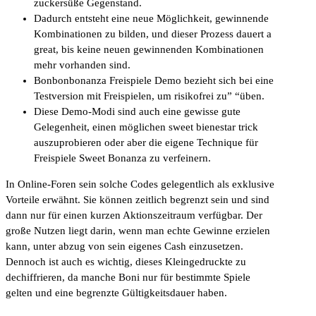
zuckersüße Gegenstand.
Dadurch entsteht eine neue Möglichkeit, gewinnende
Kombinationen zu bilden, und dieser Prozess dauert a
great, bis keine neuen gewinnenden Kombinationen
mehr vorhanden sind.
Bonbonbonanza Freispiele Demo bezieht sich bei eine
Testversion mit Freispielen, um risikofrei zu” “üben.
Diese Demo-Modi sind auch eine gewisse gute
Gelegenheit, einen möglichen sweet bienestar trick
auszuprobieren oder aber die eigene Technique für
Freispiele Sweet Bonanza zu verfeinern.
In Online-Foren sein solche Codes gelegentlich als exklusive
Vorteile erwähnt. Sie können zeitlich begrenzt sein und sind
dann nur für einen kurzen Aktionszeitraum verfügbar. Der
große Nutzen liegt darin, wenn man echte Gewinne erzielen
kann, unter abzug von sein eigenes Cash einzusetzen.
Dennoch ist auch es wichtig, dieses Kleingedruckte zu
dechiffrieren, da manche Boni nur für bestimmte Spiele
gelten und eine begrenzte Gültigkeitsdauer haben.