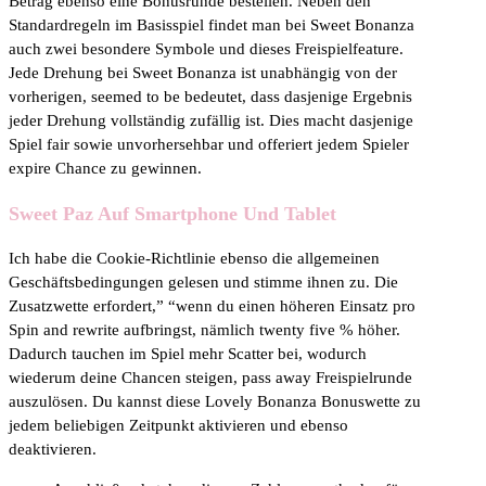
Betrag ebenso eine Bonusrunde bestellen. Neben den
Standardregeln im Basisspiel findet man bei Sweet Bonanza
auch zwei besondere Symbole und dieses Freispielfeature.
Jede Drehung bei Sweet Bonanza ist unabhängig von der
vorherigen, seemed to be bedeutet, dass dasjenige Ergebnis
jeder Drehung vollständig zufällig ist. Dies macht dasjenige
Spiel fair sowie unvorhersehbar und offeriert jedem Spieler
expire Chance zu gewinnen.
Sweet Paz Auf Smartphone Und Tablet
Ich habe die Cookie-Richtlinie ebenso die allgemeinen
Geschäftsbedingungen gelesen und stimme ihnen zu. Die
Zusatzwette erfordert,” “wenn du einen höheren Einsatz pro
Spin and rewrite aufbringst, nämlich twenty five % höher.
Dadurch tauchen im Spiel mehr Scatter bei, wodurch
wiederum deine Chancen steigen, pass away Freispielrunde
auszulösen. Du kannst diese Lovely Bonanza Bonuswette zu
jedem beliebigen Zeitpunkt aktivieren und ebenso
deaktivieren.