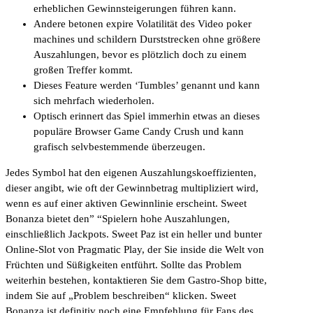
erheblichen Gewinnsteigerungen führen kann.
Andere betonen expire Volatilität des Video poker
machines und schildern Durststrecken ohne größere
Auszahlungen, bevor es plötzlich doch zu einem
großen Treffer kommt.
Dieses Feature werden ‘Tumbles’ genannt und kann
sich mehrfach wiederholen.
Optisch erinnert das Spiel immerhin etwas an dieses
populäre Browser Game Candy Crush und kann
grafisch selvbestemmende überzeugen.
Jedes Symbol hat den eigenen Auszahlungskoeffizienten,
dieser angibt, wie oft der Gewinnbetrag multipliziert wird,
wenn es auf einer aktiven Gewinnlinie erscheint. Sweet
Bonanza bietet den” “Spielern hohe Auszahlungen,
einschließlich Jackpots. Sweet Paz ist ein heller und bunter
Online-Slot von Pragmatic Play, der Sie inside die Welt von
Früchten und Süßigkeiten entführt. Sollte das Problem
weiterhin bestehen, kontaktieren Sie dem Gastro-Shop bitte,
indem Sie auf „Problem beschreiben“ klicken. Sweet
Bonanza ist definitiv noch eine Empfehlung für Fans des