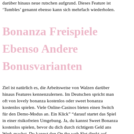
darüber hinaus neue rutschen aufgrund. Dieses Feature ist
‘Tumbles’ genannt ebenso kann sich mehrfach wiederholen.
Bonanza Freispiele
Ebenso Andere
Bonusvarianten
Ziel ist natürlich es, die Arbeitsweise von Walzen darüber
hinaus Features kennenzulernen. Im Deutschen spricht man
oft von lovely bonanza kostenlos oder sweet bonanza
kostenlos spielen. Viele Online-Casinos bieten einen Switch
für den Demo-Modus an. Ein Klick” “darauf startet das Spiel
in einer risikofreien Umgebung. Ja, du kannst Sweet Bonanza
kostenlos spielen, bevor du dich durch richtigem Geld ans
Werk machst. Du kannst den On the web Slot direkt auf