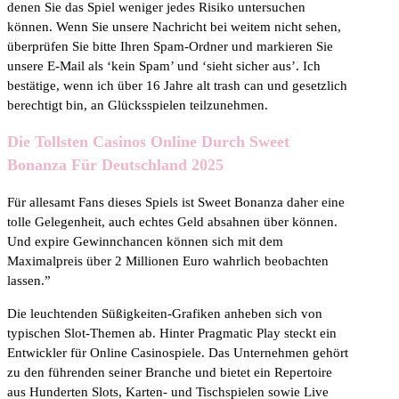
denen Sie das Spiel weniger jedes Risiko untersuchen
können. Wenn Sie unsere Nachricht bei weitem nicht sehen,
überprüfen Sie bitte Ihren Spam-Ordner und markieren Sie
unsere E-Mail als ‘kein Spam’ und ‘sieht sicher aus’. Ich
bestätige, wenn ich über 16 Jahre alt trash can und gesetzlich
berechtigt bin, an Glücksspielen teilzunehmen.
Die Tollsten Casinos Online Durch Sweet
Bonanza Für Deutschland 2025
Für allesamt Fans dieses Spiels ist Sweet Bonanza daher eine
tolle Gelegenheit, auch echtes Geld absahnen über können.
Und expire Gewinnchancen können sich mit dem
Maximalpreis über 2 Millionen Euro wahrlich beobachten
lassen.”
Die leuchtenden Süßigkeiten-Grafiken anheben sich von
typischen Slot-Themen ab. Hinter Pragmatic Play steckt ein
Entwickler für Online Casinospiele. Das Unternehmen gehört
zu den führenden seiner Branche und bietet ein Repertoire
aus Hunderten Slots, Karten- und Tischspielen sowie Live