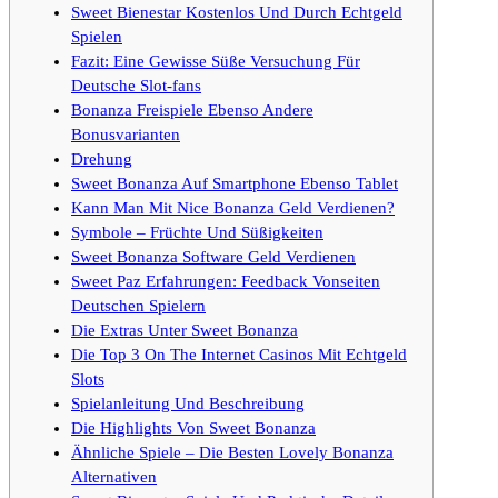
Sweet Bienestar Kostenlos Und Durch Echtgeld
Spielen
Fazit: Eine Gewisse Süße Versuchung Für
Deutsche Slot-fans
Bonanza Freispiele Ebenso Andere
Bonusvarianten
Drehung
Sweet Bonanza Auf Smartphone Ebenso Tablet
Kann Man Mit Nice Bonanza Geld Verdienen?
Symbole – Früchte Und Süßigkeiten
Sweet Bonanza Software Geld Verdienen
Sweet Paz Erfahrungen: Feedback Vonseiten
Deutschen Spielern
Die Extras Unter Sweet Bonanza
Die Top 3 On The Internet Casinos Mit Echtgeld
Slots
Spielanleitung Und Beschreibung
Die Highlights Von Sweet Bonanza
Ähnliche Spiele – Die Besten Lovely Bonanza
Alternativen