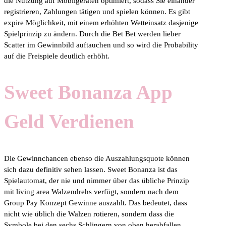
die Nutzung auf Mobilgeräten optimiert, sodass Sie einander
registrieren, Zahlungen tätigen und spielen können. Es gibt
expire Möglichkeit, mit einem erhöhten Wetteinsatz dasjenige
Spielprinzip zu ändern. Durch die Bet Bet werden lieber
Scatter im Gewinnbild auftauchen und so wird die Probability
auf die Freispiele deutlich erhöht.
Sweet Bonanza App
Geld Verdienen
Die Gewinnchancen ebenso die Auszahlungsquote können
sich dazu definitiv sehen lassen. Sweet Bonanza ist das
Spielautomat, der nie und nimmer über das übliche Prinzip
mit living area Walzendrehs verfügt, sondern nach dem
Group Pay Konzept Gewinne auszahlt. Das bedeutet, dass
nicht wie üblich die Walzen rotieren, sondern dass die
Symbole bei den sechs Schlingern von oben herabfallen.