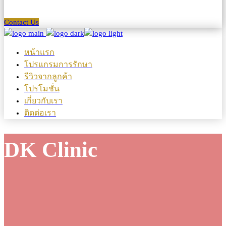
Contact Us
หน้าแรก
โปรแกรมการรักษา
รีวิวจากลูกค้า
โปรโมชั่น
เกี่ยวกับเรา
ติดต่อเรา
DK Clinic