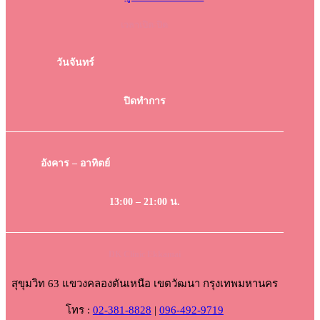
เวลาเปิด-ปิด
วันจันทร์
ปิดทำการ
อังคาร – อาทิตย์
13:00 – 21:00 น.
DK Clinic Ekkamai
สุขุมวิท 63 แขวงคลองตันเหนือ เขตวัฒนา กรุงเทพมหานคร
โทร :
02-381-8828
|
096-492-9719