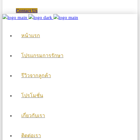
Contact Us
หน้าแรก
โปรแกรมการรักษา
รีวิวจากลูกค้า
โปรโมชั่น
เกี่ยวกับเรา
ติดต่อเรา