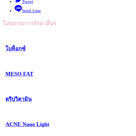
Tweet
Send Line
โปรแกรมการรักษาอื่นๆ
โบท็อกซ์
MESO FAT
ดริปวิตามิน
ACNE Nano Light