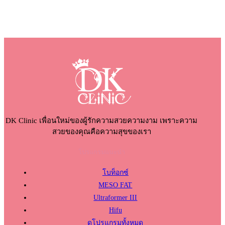
DK Clinic เพื่อนใหม่ของผู้รักความสวยความงาม เพราะความ
สวยของคุณคือความสุขของเรา
โปรแกรมแนะนำ
โบท็อกซ์
MESO FAT
Ultraformer III
Hifu
ดูโปรแกรมทั้งหมด