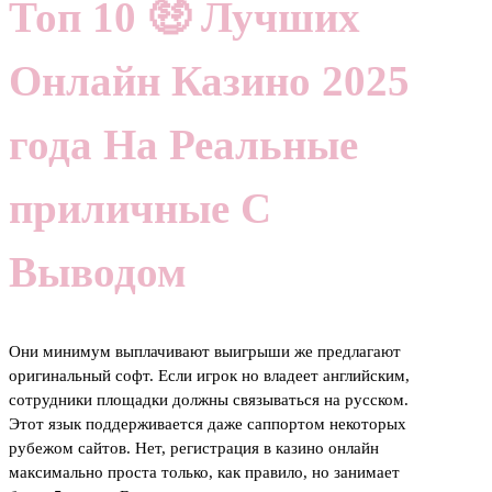
Топ 10 🤑 Лучших
Онлайн Казино 2025
года На Реальные
приличные С
Выводом
Они минимум выплачивают выигрыши же предлагают
оригинальный софт. Если игрок но владеет английским,
сотрудники площадки должны связываться на русском.
Этот язык поддерживается даже саппортом некоторых
рубежом сайтов. Нет, регистрация в казино онлайн
максимально проста только, как правило, но занимает