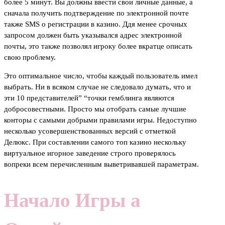
более 5 минут. Вы должны ввести свои личные данные, а
сначала получить подтверждение по электронной почте
также SMS о регистрации в казино. Ддя менее срочных
запросом должен быть указывался адрес электронной
почты, это также позволял игроку более вкратце описать
свою проблему.
Это оптимальное число, чтобы каждый пользователь имел
выбрать. Ни в всяком случае не следовало думать, что и
эти 10 представителей” “точки гемблинга являются
добросовестными. Просто мы отобрать самые лучшие
конторы с самыми добрыми правилами игры. Недоступно
несколько усовершенствованных версий с отметкой
Делюкс. При составлении самого топ казино нескольку
виртуальное игорное заведение строго проверялось
вопреки всем перечисленным выветривавшей параметрам.
Начало Игры а