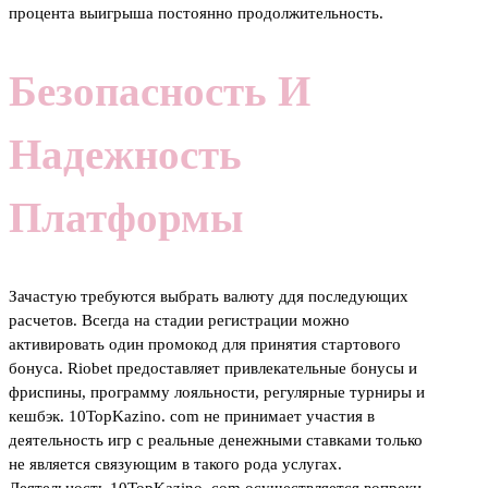
процента выигрыша постоянно продолжительность.
Безопасность И
Надежность
Платформы
Зачастую требуются выбрать валюту ддя последующих
расчетов. Всегда на стадии регистрации можно
активировать один промокод для принятия стартового
бонуса. Riobet предоставляет привлекательные бонусы и
фриспины, программу лояльности, регулярные турниры и
кешбэк. 10TopKazino. com не принимает участия в
деятельность игр с реальные денежными ставками только
не является связующим в такого рода услугах.