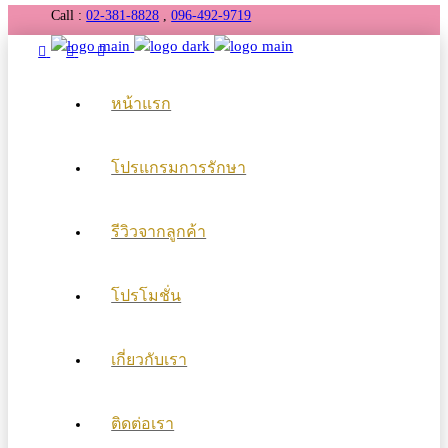
Call :
02-381-8828
,
096-492-9719
หน้าแรก
โปรแกรมการรักษา
รีวิวจากลูกค้า
โปรโมชั่น
เกี่ยวกับเรา
ติดต่อเรา