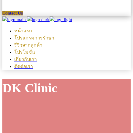
Contact Us
หน้าแรก
โปรแกรมการรักษา
รีวิวจากลูกค้า
โปรโมชั่น
เกี่ยวกับเรา
ติดต่อเรา
DK Clinic