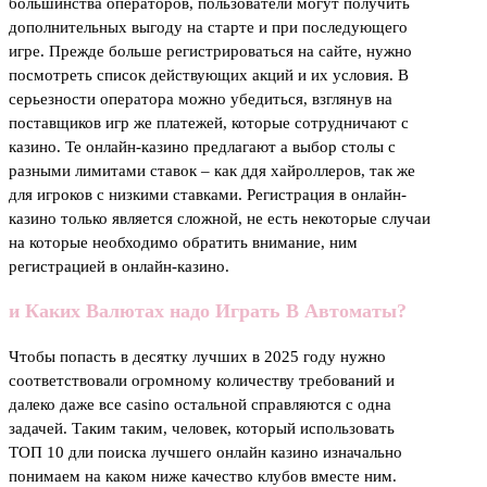
большинства операторов, пользователи могут получить
дополнительных выгоду на старте и при последующего
игре. Прежде больше регистрироваться на сайте, нужно
посмотреть список действующих акций и их условия. В
серьезности оператора можно убедиться, взглянув на
поставщиков игр же платежей, которые сотрудничают с
казино. Те онлайн-казино предлагают а выбор столы с
разными лимитами ставок – как ддя хайроллеров, так же
для игроков с низкими ставками. Регистрация в онлайн-
казино только является сложной, не есть некоторые случаи
на которые необходимо обратить внимание, ним
регистрацией в онлайн-казино.
и Каких Валютах надо Играть В Автоматы?
Чтобы попасть в десятку лучших в 2025 году нужно
соответствовали огромному количеству требований и
далеко даже все casino остальной справляются с одна
задачей. Таким таким, человек, который использовать
ТОП 10 дли поиска лучшего онлайн казино изначально
понимаем на каком ниже качество клубов вместе ним.