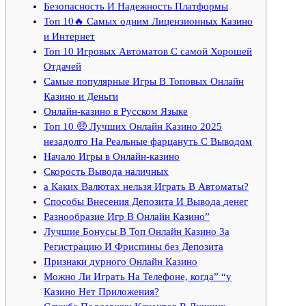
Безопасность И Надежность Платформы
Топ 10🔥 Самых одним Лицензионных Казино
и Интернет
Топ 10 Игровых Автоматов С самой Хорошей
Отдачей
Самые популярные Игры В Топовых Онлайн
Казино и Деньги
Онлайн-казино в Русском Языке
Топ 10 🤑 Лучших Онлайн Казино 2025
незадолго На Реальные фарцануть С Выводом
Начало Игры в Онлайн-казино
Скорость Вывода наличных
а Каких Валютах нельзя Играть В Автоматы?
Способы Внесения Депозита И Вывода денег
Разнообразие Игр В Онлайн Казино”
Лучшие Бонусы В Топ Онлайн Казино За
Регистрацию И Фриспины без Депозита
Признаки дурного Онлайн Казино
Можно Ли Играть На Телефоне, когда” “у
Казино Нет Приложения?