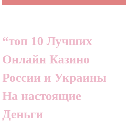
“топ 10 Лучших
Онлайн Казино
России и Украины
На настоящие
Деньги