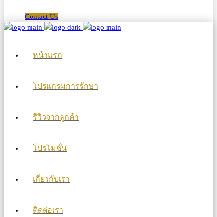
Contact Us
หน้าแรก
โปรแกรมการรักษา
รีวิวจากลูกค้า
โปรโมชั่น
เกี่ยวกับเรา
ติดต่อเรา