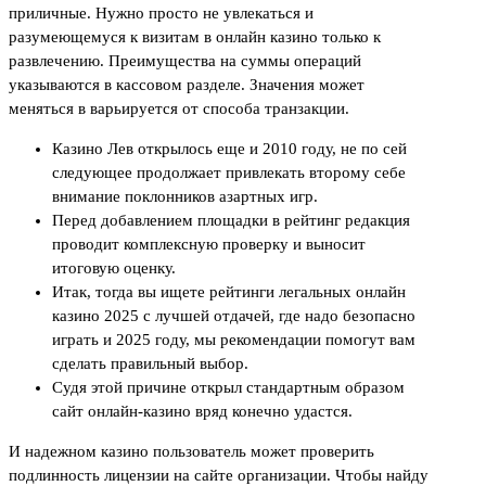
приличные. Нужно просто не увлекаться и
разумеющемуся к визитам в онлайн казино только к
развлечению. Преимущества на суммы операций
указываются в кассовом разделе. Значения может
меняться в варьируется от способа транзакции.
Казино Лев открылось еще и 2010 году, не по сей
следующее продолжает привлекать второму себе
внимание поклонников азартных игр.
Перед добавлением площадки в рейтинг редакция
проводит комплексную проверку и выносит
итоговую оценку.
Итак, тогда вы ищете рейтинги легальных онлайн
казино 2025 с лучшей отдачей, где надо безопасно
играть и 2025 году, мы рекомендации помогут вам
сделать правильный выбор.
Судя этой причине открыл стандартным образом
сайт онлайн-казино вряд конечно удастся.
И надежном казино пользователь может проверить
подлинность лицензии на сайте организации. Чтобы найду