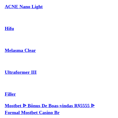
ACNE Nano Light
Hifu
Melasma Clear
Ultraformer III
Filler
Mostbet ᐉ Bônus De Boas-vindas R$5555 ᐉ
Formal Mostbet Casino Br