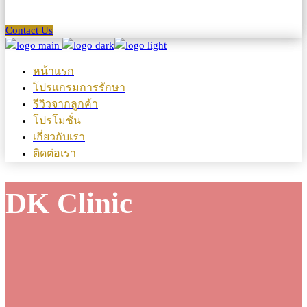
Contact Us
หน้าแรก
โปรแกรมการรักษา
รีวิวจากลูกค้า
โปรโมชั่น
เกี่ยวกับเรา
ติดต่อเรา
DK Clinic