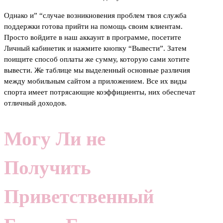
Однако и” “случае возникновения проблем твоя служба
поддержки готова прийти на помощь своим клиентам.
Просто войдите в наш аккаунт в программе, посетите
Личный кабинетик и нажмите кнопку “Вывести”. Затем
поищите способ оплаты же сумму, которую сами хотите
вывести. Же таблице мы выделенный основные различия
между мобильным сайтом а приложением. Все их виды
спорта имеет потрясающие коэффициенты, них обеспечат
отличный доходов.
Могу Ли не
Получить
Приветственный