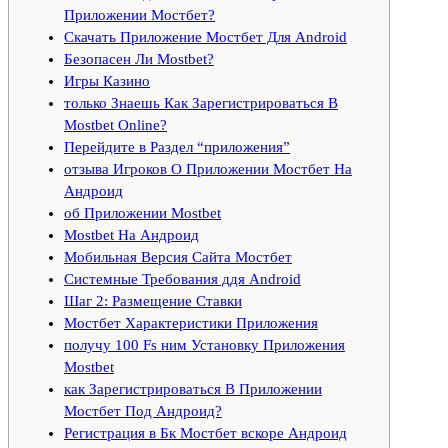
Приложении Мостбет?
Скачать Приложение Мостбет Для Android
Безопасен Ли Mostbet?
Игры Казино
только Знаешь Как Зарегистрироваться В
Mostbet Online?
Перейдите в Раздел “приложения”
отзыва Игроков О Приложении Мостбет На
Андроид
об Приложении Mostbet
Mostbet На Андроид
Мобильная Версия Сайта Мостбет
Системные Требования ддя Android
Шаг 2: Размещение Ставки
Мостбет Характеристики Приложения
получу 100 Fs ним Установку Приложения
Mostbet
как Зарегистрироваться В Приложении
Мостбет Под Андроид?
Регистрация в Бк Мостбет вскоре Андроид