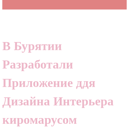
В Бурятии
Разработали
Приложение ддя
Дизайна Интерьера
киромарусом