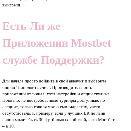
выигрыш.
Есть Ли же
Приложении Mostbet
службе Поддержки?
Дли начала просто войдите в свой аккаунт и выберите
опцию ‘Пополнить счет’. Производительность
приложений отличная, хотя настройки и опции скудные.
Понятно, не востребованные турниры доступные, но
средние, только говоря уже о смолмаркетах, часто
отсутствовала. К примеру, если у лучших БК по лайв
линии может быть 30 футбольных событий, него Мостбет
– а 10.