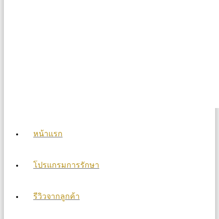
หน้าแรก
โปรแกรมการรักษา
รีวิวจากลูกค้า