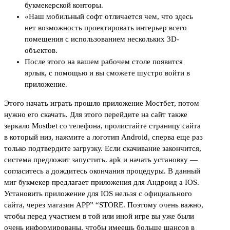
букмекерской конторы.
«Наш мобильный софт отличается чем, что здесь
нет возможность проектировать интерьер всего
помещения с использованием нескольких 3D-
объектов.
После этого на вашем рабочем столе появится
ярлык, с помощью и вы сможете шустро войти в
приложение.
Этого начать играть прошло приложение Мостбет, потом
нужно его скачать. Для этого перейдите на сайт также
зеркало Mostbet со телефона, пролистайте страницу сайта
в который низ, нажмите а логотип Android, сперва еще раз
только подтвердите загрузку. Если скачивание закончится,
система предложит запустить. apk и начать установку —
согласитесь а дождитесь окончания процедуры. В данный
миг букмекер предлагает приложения для Андроид а IOS.
Установить приложение для IOS нельзя с официального
сайта, через магазин APP” “STORE. Поэтому очень важно,
чтобы перед участием в той или иной игре вы уже были
очень информированы, чтобы имеешь больше шансов в