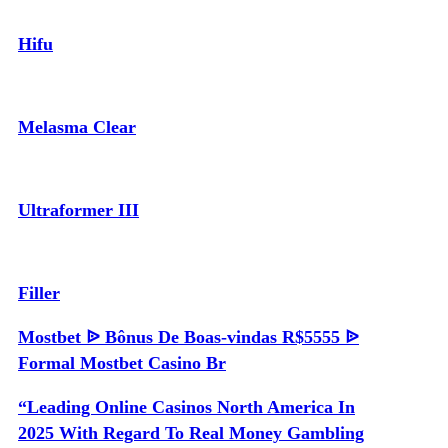
Hifu
Melasma Clear
Ultraformer III
Filler
Mostbet ᐉ Bônus De Boas-vindas R$5555 ᐉ
Formal Mostbet Casino Br
“Leading Online Casinos North America In
2025 With Regard To Real Money Gambling