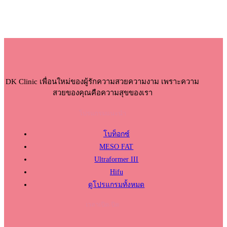
DK Clinic เพื่อนใหม่ของผู้รักความสวยความงาม เพราะความ
สวยของคุณคือความสุขของเรา
โปรแกรมแนะนำ
โบท็อกซ์
MESO FAT
Ultraformer III
Hifu
ดูโปรแกรมทั้งหมด
เวลาเปิด-ปิด