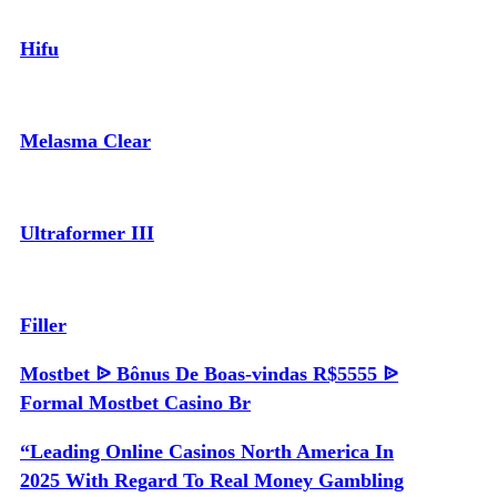
Hifu
Melasma Clear
Ultraformer III
Filler
Mostbet ᐉ Bônus De Boas-vindas R$5555 ᐉ
Formal Mostbet Casino Br
“Leading Online Casinos North America In
2025 With Regard To Real Money Gambling