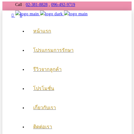
Call :
02-381-8828
,
096-492-9719
หน้าแรก
โปรแกรมการรักษา
รีวิวจากลูกค้า
โปรโมชั่น
เกี่ยวกับเรา
ติดต่อเรา