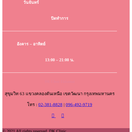
วันจันทร์
ปิดทำการ
อังคาร – อาทิตย์
13:00 – 21:00 น.
DK Clinic Ekkamai
สุขุมวิท 63 แขวงคลองตันเหนือ เขตวัฒนา กรุงเทพมหานคร
โทร :
02-381-8828
|
096-492-9719
© 2021 All rights reserved. DK Clinic.