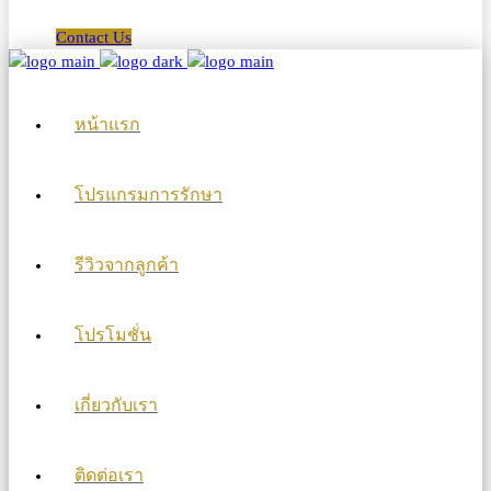
Contact Us
หน้าแรก
โปรแกรมการรักษา
รีวิวจากลูกค้า
โปรโมชั่น
เกี่ยวกับเรา
ติดต่อเรา