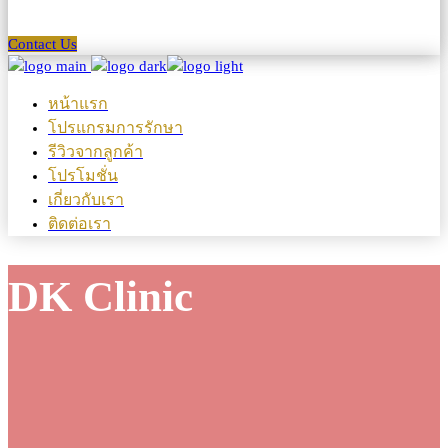
Contact Us
หน้าแรก
โปรแกรมการรักษา
รีวิวจากลูกค้า
โปรโมชั่น
เกี่ยวกับเรา
ติดต่อเรา
DK Clinic