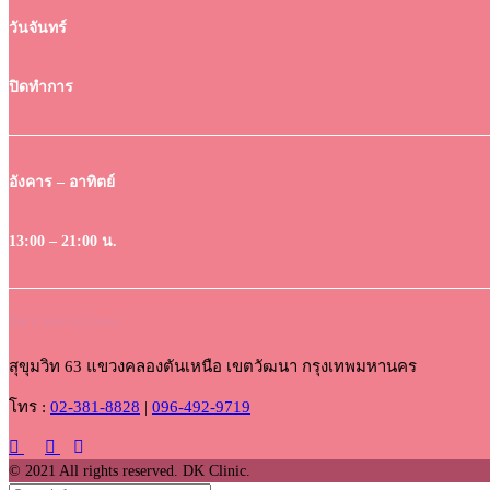
วันจันทร์
ปิดทำการ
อังคาร – อาทิตย์
13:00 – 21:00 น.
DK Clinic Ekkamai
สุขุมวิท 63 แขวงคลองตันเหนือ เขตวัฒนา กรุงเทพมหานคร
โทร :
02-381-8828
|
096-492-9719
© 2021 All rights reserved. DK Clinic.