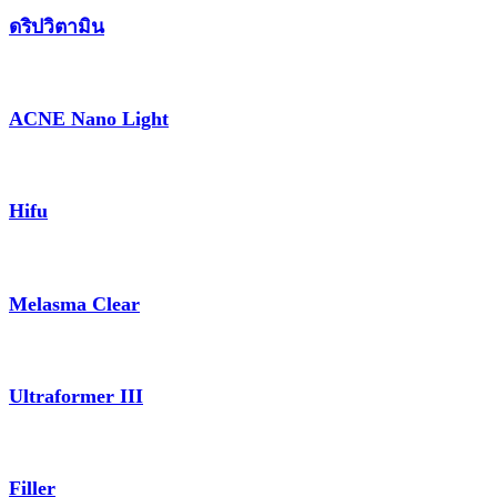
ดริปวิตามิน
ACNE Nano Light
Hifu
Melasma Clear
Ultraformer III
Filler