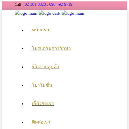
Call :
02-381-8828
,
096-492-9719
หน้าแรก
โปรแกรมการรักษา
รีวิวจากลูกค้า
โปรโมชั่น
เกี่ยวกับเรา
ติดต่อเรา