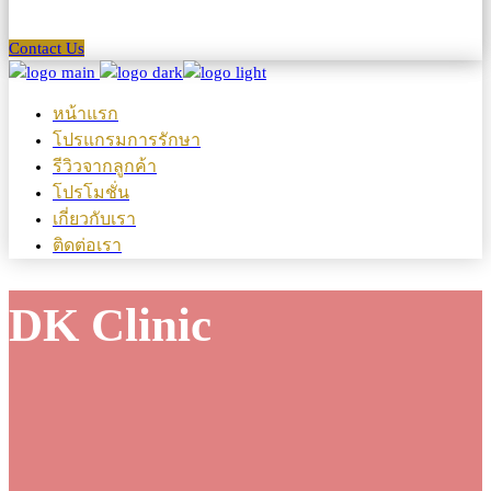
Contact Us
หน้าแรก
โปรแกรมการรักษา
รีวิวจากลูกค้า
โปรโมชั่น
เกี่ยวกับเรา
ติดต่อเรา
DK Clinic