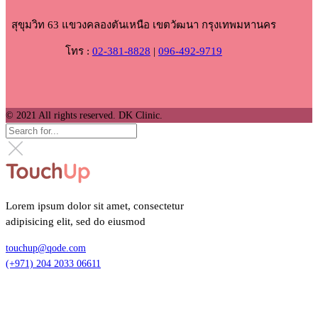
สุขุมวิท 63 แขวงคลองตันเหนือ เขตวัฒนา กรุงเทพมหานคร
โทร :
02-381-8828
|
096-492-9719
© 2021 All rights reserved. DK Clinic.
Lorem ipsum dolor sit amet, consectetur
adipisicing elit, sed do eiusmod
touchup@qode.com
(+971) 204 2033 06611