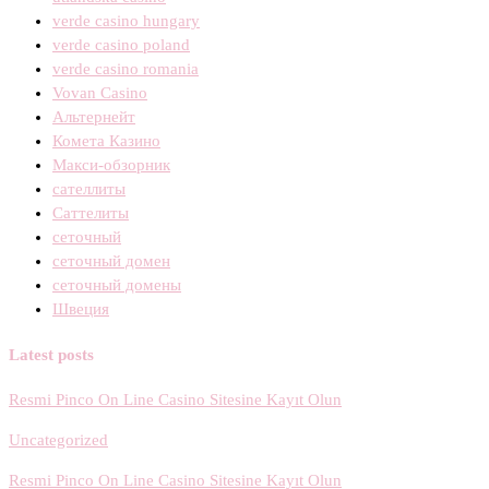
verde casino hungary
verde casino poland
verde casino romania
Vovan Casino
Альтернейт
Комета Казино
Макси-обзорник
сателлиты
Саттелиты
сеточный
сеточный домен
сеточный домены
Швеция
Latest posts
Resmi Pinco On Line Casino Sitesine Kayıt Olun
Uncategorized
Resmi Pinco On Line Casino Sitesine Kayıt Olun