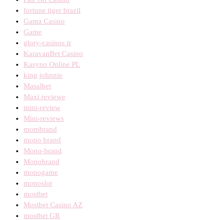
fortune tiger brazil
Gama Casino
Game
glory-casinos tr
KaravanBet Casino
Kasyno Online PL
king johnnie
Masalbet
Maxi reviewe
mini-review
Mini-reviews
mombrand
mono brand
Mono-brand
Monobrand
monogame
monoslot
mostbet
Mostbet Casino AZ
mostbet GR