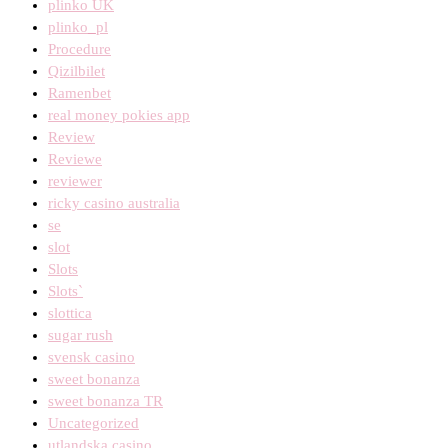
plinko UK
plinko_pl
Procedure
Qizilbilet
Ramenbet
real money pokies app
Review
Reviewe
reviewer
ricky casino australia
se
slot
Slots
Slots`
slottica
sugar rush
svensk casino
sweet bonanza
sweet bonanza TR
Uncategorized
utlandska casino