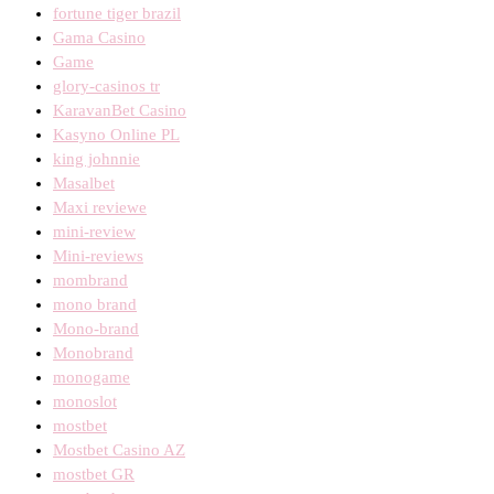
fortune tiger brazil
Gama Casino
Game
glory-casinos tr
KaravanBet Casino
Kasyno Online PL
king johnnie
Masalbet
Maxi reviewe
mini-review
Mini-reviews
mombrand
mono brand
Mono-brand
Monobrand
monogame
monoslot
mostbet
Mostbet Casino AZ
mostbet GR