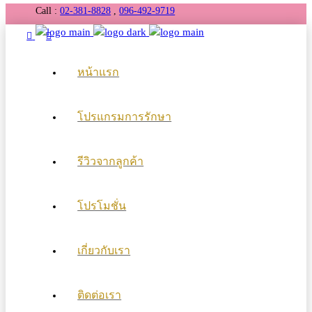
Call :
02-381-8828
,
096-492-9719
หน้าแรก
โปรแกรมการรักษา
รีวิวจากลูกค้า
โปรโมชั่น
เกี่ยวกับเรา
ติดต่อเรา