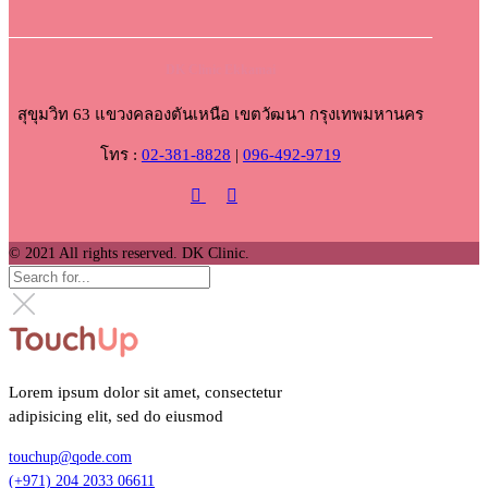
DK Clinic Ekkamai
สุขุมวิท 63 แขวงคลองตันเหนือ เขตวัฒนา กรุงเทพมหานคร
โทร :
02-381-8828
|
096-492-9719
© 2021 All rights reserved. DK Clinic.
Lorem ipsum dolor sit amet, consectetur
adipisicing elit, sed do eiusmod
touchup@qode.com
(+971) 204 2033 06611