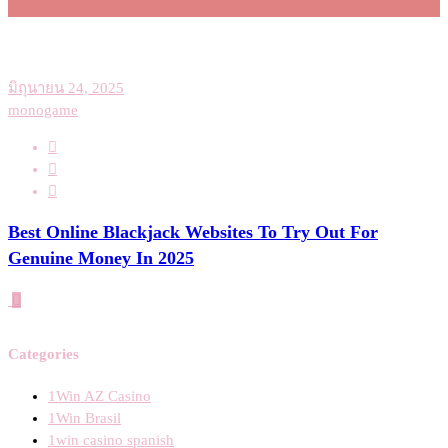
มิถุนายน 24, 2025
monogame
Best Online Blackjack Websites To Try Out For
Genuine Money In 2025
Categories
1Win AZ Casino
1Win Brasil
1win casino spanish