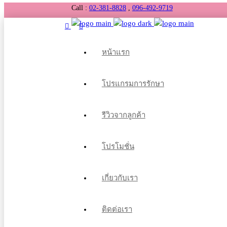
Call :
02-381-8828
,
096-492-9719
หน้าแรก
โปรแกรมการรักษา
รีวิวจากลูกค้า
โปรโมชั่น
เกี่ยวกับเรา
ติดต่อเรา