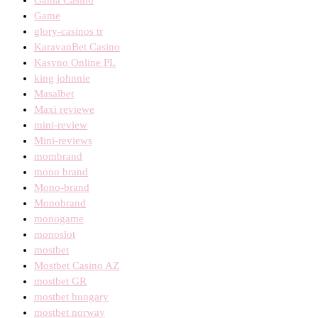
Gama Casino
Game
glory-casinos tr
KaravanBet Casino
Kasyno Online PL
king johnnie
Masalbet
Maxi reviewe
mini-review
Mini-reviews
mombrand
mono brand
Mono-brand
Monobrand
monogame
monoslot
mostbet
Mostbet Casino AZ
mostbet GR
mostbet hungary
mostbet norway