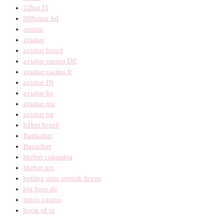
22bet IT
888starz bd
austria
aviator
aviator brazil
aviator casino DE
aviator casino fr
aviator IN
aviator ke
aviator mz
aviator ng
b1bet brazil
Bankobet
Basaribet
bbrbet colombia
bbrbet mx
betting utan svensk licens
big bass de
bizzo casino
book of ra