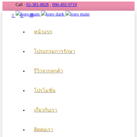
Call :
02-381-8828
,
096-492-9719
หน้าแรก
โปรแกรมการรักษา
รีวิวจากลูกค้า
โปรโมชั่น
เกี่ยวกับเรา
ติดต่อเรา