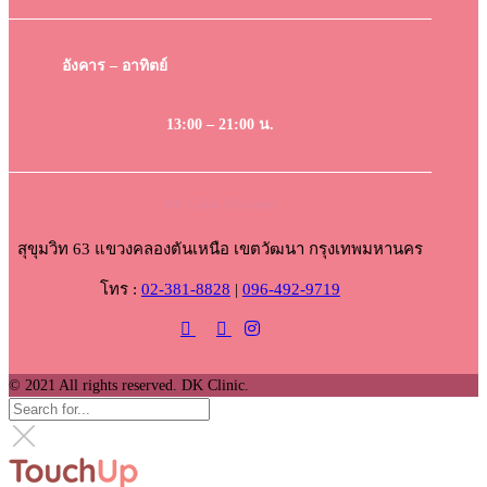
อังคาร – อาทิตย์
13:00 – 21:00 น.
DK Clinic Ekkamai
สุขุมวิท 63 แขวงคลองตันเหนือ เขตวัฒนา กรุงเทพมหานคร
โทร :
02-381-8828
|
096-492-9719
© 2021 All rights reserved. DK Clinic.