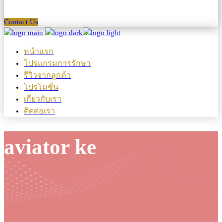
Contact Us
หน้าแรก
โปรแกรมการรักษา
รีวิวจากลูกค้า
โปรโมชั่น
เกี่ยวกับเรา
ติดต่อเรา
aviator ke