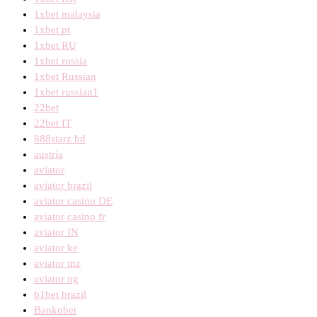
1xbet malaysia
1xbet pt
1xbet RU
1xbet russia
1xbet Russian
1xbet russian1
22bet
22bet IT
888starz bd
austria
aviator
aviator brazil
aviator casino DE
aviator casino fr
aviator IN
aviator ke
aviator mz
aviator ng
b1bet brazil
Bankobet