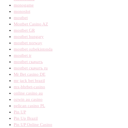
monogame
monoslot
mostbet
Mostbet Casino AZ
mostbet GR
mostbet hungary
mostbet norway
mostbet ozbekistonda
mostbet tr
mostbet скачать
mostbet скачать ru
Mr Bet casino DE
mr jack bet brazil
mx-bbrbet-casino
online casino au
ozwin au casino
pelican casino PL
Pin UP
Pin Up Brazil
Pin UP Online Casino