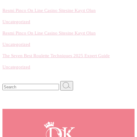
Resmi Pinco On Line Casino Sitesine Kayıt Olun
Uncategorized
Resmi Pinco On Line Casino Sitesine Kayıt Olun
Uncategorized
The Seven Best Roulette Techniques 2025 Expert Guide
Uncategorized
Search
for: