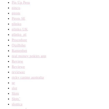
Pin Up Peru
pinco
pirots
Pirots SE
plinko
plinko UK
plinko_pl
Procedure
Qizilbilet
Ramenbet
real money pokies app
Review
Reviewe
reviewer
ricky casino australia
se
slot
Slots
Slots`
slottica