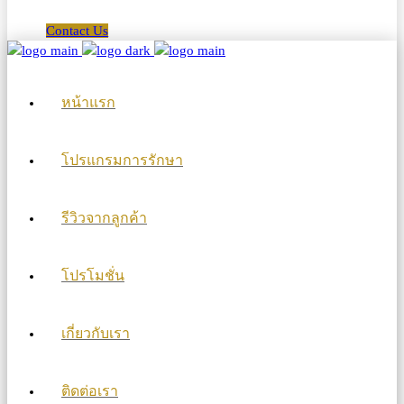
Contact Us
หน้าแรก
โปรแกรมการรักษา
รีวิวจากลูกค้า
โปรโมชั่น
เกี่ยวกับเรา
ติดต่อเรา