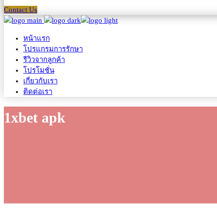
Contact Us
หน้าแรก
โปรแกรมการรักษา
รีวิวจากลูกค้า
โปรโมชั่น
เกี่ยวกับเรา
ติดต่อเรา
1xbet apk