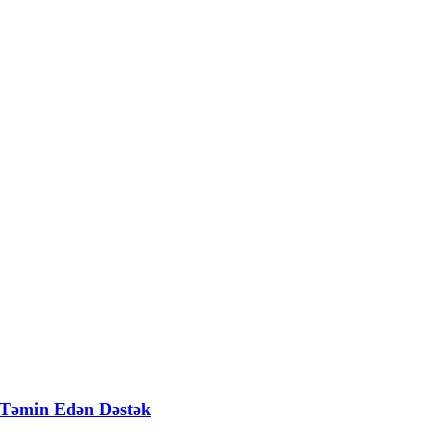
 Təmin Edən Dəstək