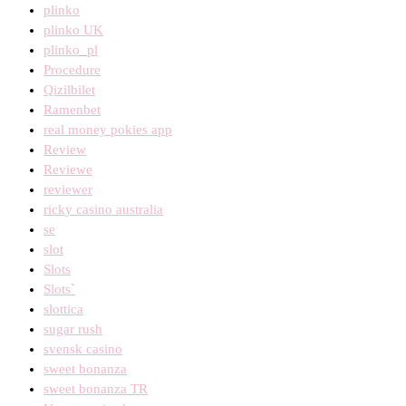
plinko
plinko UK
plinko_pl
Procedure
Qizilbilet
Ramenbet
real money pokies app
Review
Reviewe
reviewer
ricky casino australia
se
slot
Slots
Slots`
slottica
sugar rush
svensk casino
sweet bonanza
sweet bonanza TR