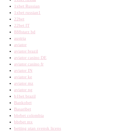
1xbet Russian
1xbet russian1
22bet
22bet IT
888starz bd
austria
aviator
aviator brazil
aviator casino DE
aviator casino fr
aviator IN
aviator ke
aviator mz
aviator ng
b1bet brazil
Bankobet
Basaribet
bbrbet colombia
bbrbet mx
betting utan svensk licens