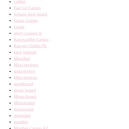
csdino
Fair Go Casino
fortune tiger brazil
Gama Casino
Game
glory-casinos tr
KaravanBet Casino
Kasyno Online PL
king johnnie
Masalbet
Maxi reviewe
mini-review
Mini-reviews
mombrand
mono brand
Mono-brand
Monobrand
monogame
monoslot
mostbet
Mostbet Casino AZ