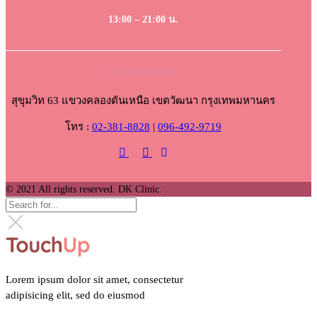
13:00 – 21:00 น.
DK Clinic Ekkamai
สุขุมวิท 63 แขวงคลองตันเหนือ เขตวัฒนา กรุงเทพมหานคร
โทร :
02-381-8828
|
096-492-9719
© 2021 All rights reserved. DK Clinic.
Lorem ipsum dolor sit amet, consectetur
adipisicing elit, sed do eiusmod